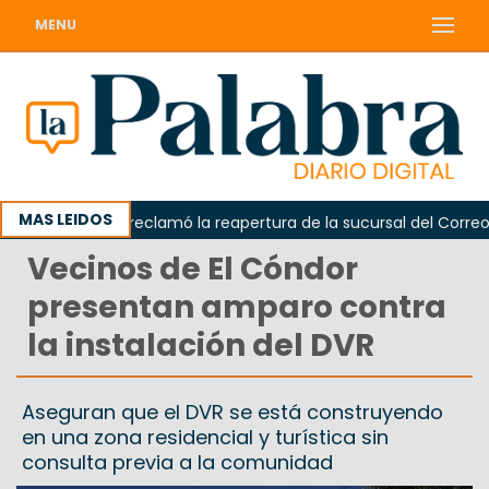
MENU
MAS LEIDOS
Odarda reclamó la reapertura de la sucursal del Correo Arg
Vecinos de El Cóndor
presentan amparo contra
la instalación del DVR
Aseguran que el DVR se está construyendo
en una zona residencial y turística sin
consulta previa a la comunidad