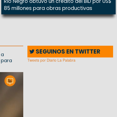
Río Negro obtuvo un crédito del BID por US$
85 millones para obras productivas
SEGUINOS EN TWITTER
 a
 para
Tweets por Diario La Palabra