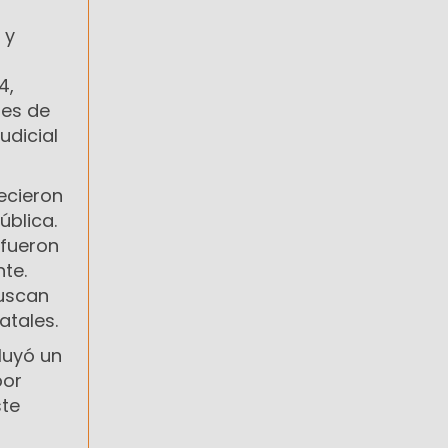
 y
4,
nes de
udicial
ecieron
ública.
 fueron
nte.
buscan
atales.
luyó un
por
ste