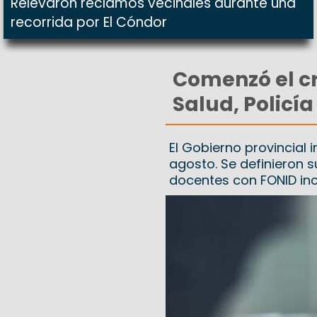
Relevaron reclamos vecinales durante una
recorrida por El Cóndor
Comenzó el c
Salud, Policía
El Gobierno provincial 
agosto. Se definieron 
docentes con FONID inc