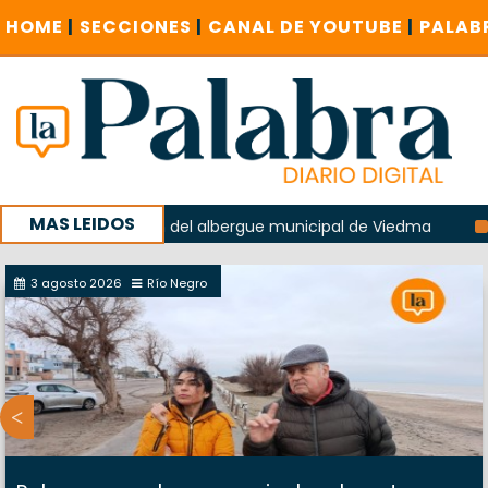
HOME
|
SECCIONES
|
CANAL DE YOUTUBE
|
PALAB
MAS LEIDOS
n la explosión del albergue municipal de Viedma
La Unesc
mpaña con un encuentro provincial en Roca
3 agosto 2026
Río Negro