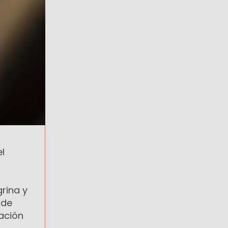
l
grina y
 de
ación