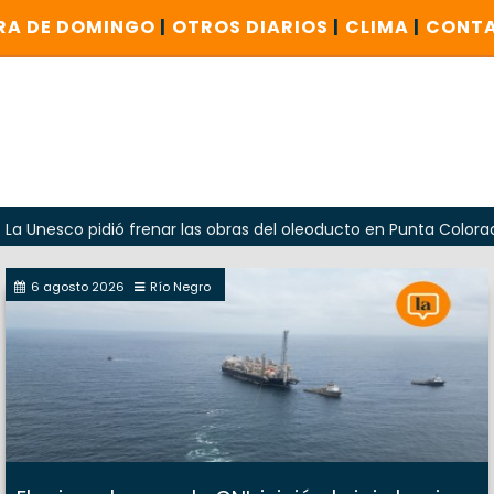
RA DE DOMINGO
|
OTROS DIARIOS
|
CLIMA
|
CONT
o pidió frenar las obras del oleoducto en Punta Colorada
6 agosto 2026
Río Negro