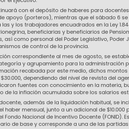
 el Ejecutivo.
ntinuará con el depósito de haberes para docentes
 de apoyo (porteros), mientras que el sábado 6 se
las y los trabajadores encuadrados en la Ley 1.84
ionegrina, beneficiarias y beneficiarios de Pensio
 así como personal del Poder Legislativo, Poder J
ganismos de control de la provincia.
ación correspondiente al mes de agosto, se establ
ategoría y agrupamiento para la administración p
rmación recabada por este medio, dichos montos
 $30.000, dependiendo del nivel de revista del age
ndicaron fuentes con conocimiento en la materia, 
 de la inflación acumulada sobre los salarios est
 docente, además de la liquidación habitual, se inc
el haber mensual, junto a un adicional de $10.000 
l Fondo Nacional de Incentivo Docente (FONID). E
ario de base y corresponde a una de las partidas