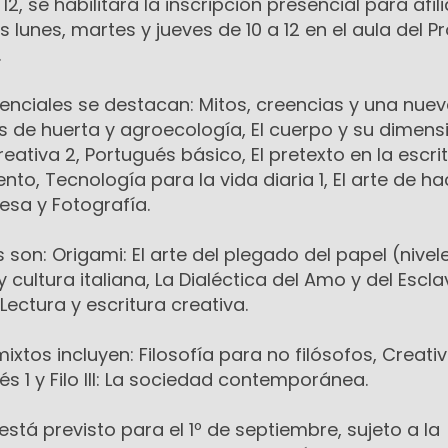
12, se habilitará la inscripción presencial para afil
os lunes, martes y jueves de 10 a 12 en el aula del 
.
esenciales se destacan: Mitos, creencias y una nue
os de huerta y agroecología, El cuerpo y su dimens
reativa 2, Portugués básico, El pretexto en la escrit
to, Tecnología para la vida diaria 1, El arte de ha
esa y Fotografía.
 son: Origami: El arte del plegado del papel (niveles
 cultura italiana, La Dialéctica del Amo y del Escl
 Lectura y escritura creativa.
 mixtos incluyen: Filosofía para no filósofos, Creati
és 1 y Filo III: La sociedad contemporánea.
s está previsto para el 1º de septiembre, sujeto a la