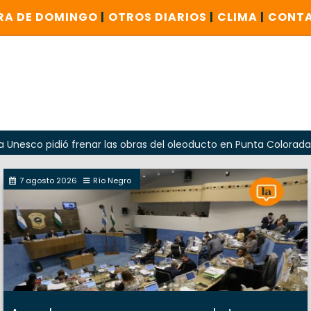
RA DE DOMINGO
|
OTROS DIARIOS
|
CLIMA
|
CONT
pidió frenar las obras del oleoducto en Punta Colorada
O
7 agosto 2026
Río Negro