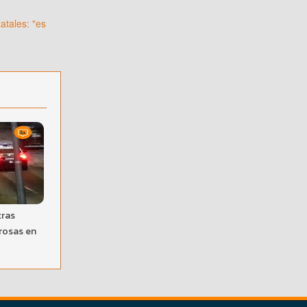
atales: "es
tras
rosas en