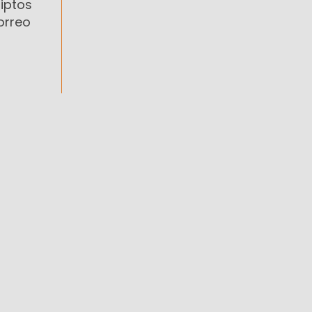
iptos
orreo