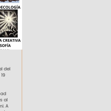
l del
 19
dad
s al
i. A