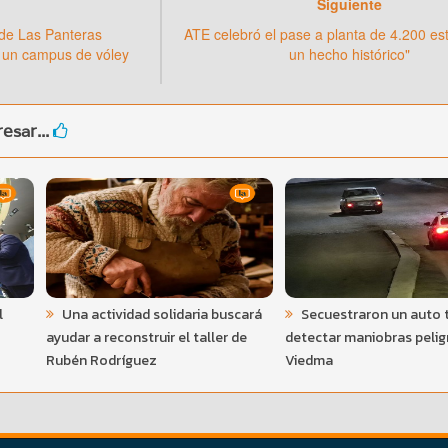
Siguiente
 de Las Panteras
ATE celebró el pase a planta de 4.200 est
un campus de vóley
un hecho histórico"
esar...
l
Una actividad solidaria buscará
Secuestraron un auto 
ayudar a reconstruir el taller de
detectar maniobras pelig
Rubén Rodríguez
Viedma