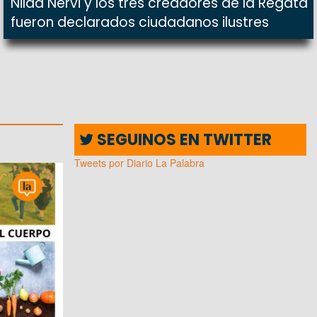
Nilda Nervi y los tres creadores de la Regata
fueron declarados ciudadanos ilustres
SEGUINOS EN TWITTER
Tweets por Diario La Palabra