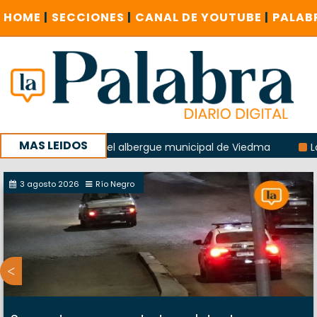
HOME
|
SECCIONES
|
CANAL DE YOUTUBE
|
PALAB
MAS LEIDOS
la explosión del albergue municipal de Viedma
La Unesco 
aña con un encuentro provincial en Roca
3 agosto 2026
Río Negro