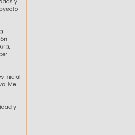
iados y
Proyecto
va
ión
ura,
cer
 inicial
avo: Me
vidad y