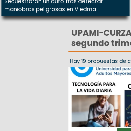
Secuestraron un auto tras detectar
maniobras peligrosas en Viedma
UPAMI-CURZAS 
segundo trim
Hay 19 propuestas de 