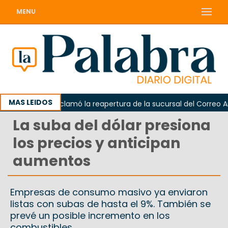
MENU
MAS LEIDOS
Odarda reclamó la reapertura de la sucursal del Correo Argen
La suba del dólar presiona
los precios y anticipan
aumentos
Empresas de consumo masivo ya enviaron
listas con subas de hasta el 9%. También se
prevé un posible incremento en los
combustibles