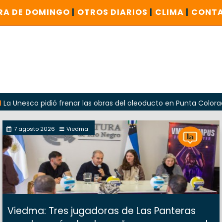
RA DE DOMINGO
|
OTROS DIARIOS
|
CLIMA
|
CONT
o pidió frenar las obras del oleoducto en Punta Colorada
7 agosto 2026
Viedma
Viedma: Tres jugadoras de Las Panteras