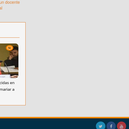
 un docente
al
cidas en
mariar a