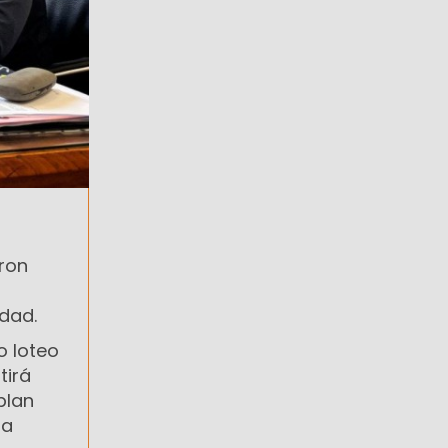
eron
udad.
o loteo
tirá
plan
 a