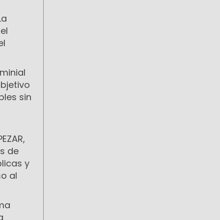
La
el
el
minial
bjetivo
les sin
PEZAR,
es de
licas y
o al
ama
a