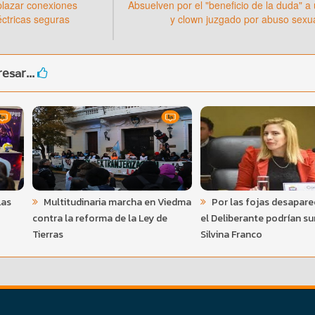
plazar conexiones
Absuelven por el "beneficio de la duda" a
éctricas seguras
y clown juzgado por abuso sexu
esar...
Las
Multitudinaria marcha en Viedma
Por las fojas desapare
contra la reforma de la Ley de
el Deliberante podrían su
Tierras
Silvina Franco