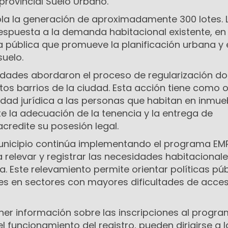
provincial Suelo Urbano.
pla la generación de aproximadamente 300 lotes. 
respuesta a la demanda habitacional existente, en 
 pública que promueve la planificación urbana y 
suelo.
ridades abordaron el proceso de regularización do
ntos barrios de la ciudad. Esta acción tiene como o
dad jurídica a las personas que habitan en inmueb
te la adecuación de la tenencia y la entrega de
redite su posesión legal.
municipio continúa implementando el programa EM
relevar y registrar las necesidades habitacional
a. Este relevamiento permite orientar políticas púb
nes en sectores con mayores dificultades de acces
er información sobre las inscripciones al progr
l funcionamiento del registro, pueden dirigirse a l