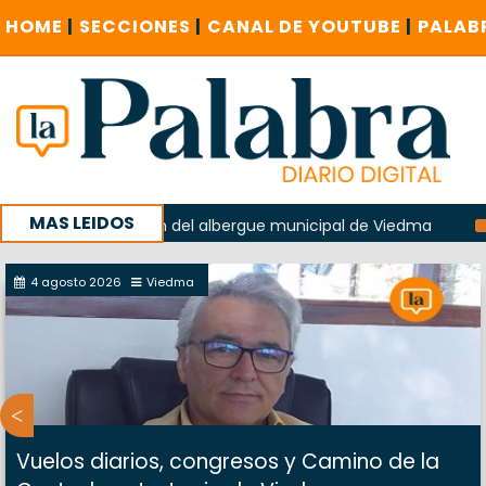
HOME
|
SECCIONES
|
CANAL DE YOUTUBE
|
PALAB
MAS LEIDOS
n la explosión del albergue municipal de Viedma
La Unesc
mpaña con un encuentro provincial en Roca
4 agosto 2026
Viedma
Vuelos diarios, congresos y Camino de la