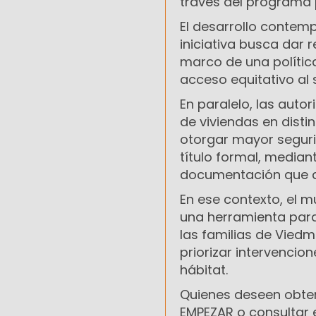
través del programa 
El desarrollo contem
iniciativa busca dar 
marco de una política
acceso equitativo al 
En paralelo, las auto
de viviendas en disti
otorgar mayor seguri
título formal, median
documentación que ac
En ese contexto, el 
una herramienta para 
las familias de Viedm
priorizar intervencio
hábitat.
Quienes deseen obten
EMPEZAR o consultar e