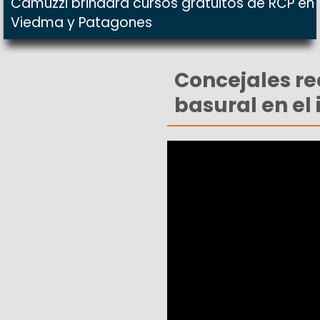
Camuzzi brindará cursos gratuitos de RCP en
Viedma y Patagones
Concejales re
basural en el 