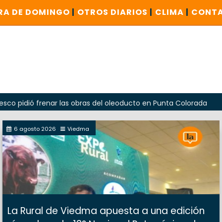
RA DE DOMINGO
|
OTROS DIARIOS
|
CLIMA
|
CONT
dió frenar las obras del oleoducto en Punta Colorada
Oda
6 agosto 2026
Viedma
La Rural de Viedma apuesta a una edición