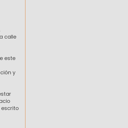
.
a calle
ue este
ación y
estar
acio
 escrito