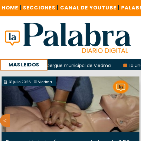
HOME
|
SECCIONES
|
CANAL DE YOUTUBE
|
PALAB
MAS LEIDOS
 explosión del albergue municipal de Viedma
La Unesco pi
a con un encuentro provincial en Roca
31 julio 2026
Viedma