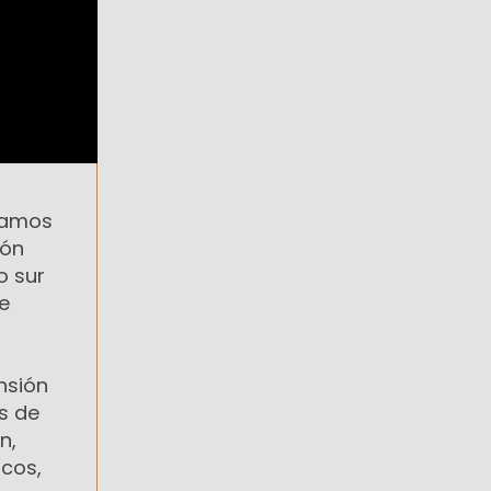
 Vamos
ión
o sur
de
nsión
s de
n,
scos,