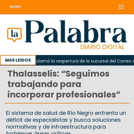
MENU
MAS LEIDOS
Odarda reclamó la reapertura de la sucursal del Correo Arge
Thalasselis: “Seguimos
trabajando para
incorporar profesionales”
El sistema de salud de Río Negro enfrenta un
déficit de especialistas y busca soluciones
normativas y de infraestructura para
fortalecer áreas críticas