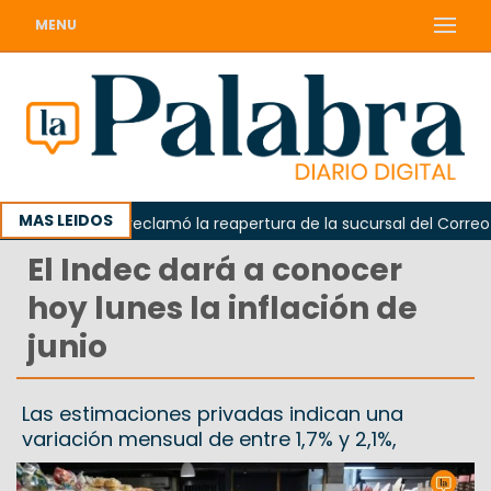
MENU
MAS LEIDOS
Odarda reclamó la reapertura de la sucursal del Correo Arg
El Indec dará a conocer
hoy lunes la inflación de
junio
Las estimaciones privadas indican una
variación mensual de entre 1,7% y 2,1%,