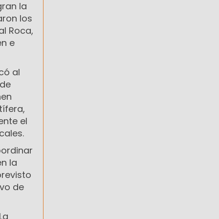
gran la
aron los
al Roca,
en e
có al
 de
nen
ífera,
nte el
cales.
oordinar
n la
previsto
ivo de
La