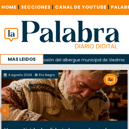
HOME
|
SECCIONES
|
CANAL DE YOUTUBE
|
PALAB
MAS LEIDOS
ido en la explosión del albergue municipal de Viedma
La 
e Cuentas investigue contratación de baños de la Feria
4 agosto 2026
Río Negro