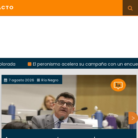
ACTO
El peronismo acelera su campaña con un encuentro provi
7 agosto 2026
Río Negro