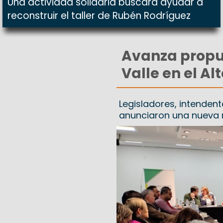
Una actividad solidaria buscará ayudar a
reconstruir el taller de Rubén Rodríguez
Avanza propue
Valle en el Al
Legisladores, intenden
anunciaron una nueva 