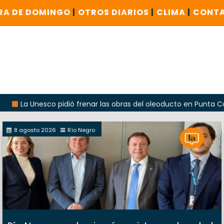
RA DE DOMINGO
|
OTROS DIARIOS
|
CLIMA
|
CONT
Unesco pidió frenar las obras del oleoducto en Punta Colorada
8 agosto 2026
Río Negro