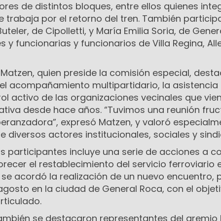
ores de distintos bloques, entre ellos quienes inte
 trabaja por el retorno del tren. También particip
teler, de Cipolletti, y María Emilia Soria, de Gener
y funcionarias y funcionarios de Villa Regina, All
 Matzen, quien preside la comisión especial, desta
o el acompañamiento multipartidario, la asistencia
rol activo de las organizaciones vecinales que vie
ativa desde hace años. “Tuvimos una reunión fruct
eranzadora”, expresó Matzen, y valoró especialme
e diversos actores institucionales, sociales y sindi
os participantes incluye una serie de acciones a c
recer el restablecimiento del servicio ferroviario e
 se acordó la realización de un nuevo encuentro, 
agosto en la ciudad de General Roca, con el objet
rticulado.
 también se destacaron representantes del gremio 