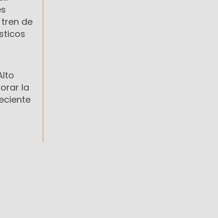
es
 tren de
sticos
Alto
orar la
reciente