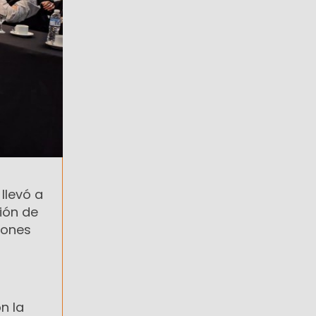
 llevó a
ión de
iones
n la