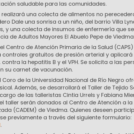
ación saludable para las comunidades.
e realizará una colecta de alimentos no pereceder
ro Dale una sonrisa a un niño, del barrio Villa Ly
, y una colecta de insumos de enfermería que s
cia de Adultos Mayores El Abuelo Pepe de Viedma
el Centro de Atención Primaria de la Salud (CAPS)
 controles gratuitos de presión arterial y aplicará
contra la hepatitis B y el VPH. Se solicita a las pe
on su carnet de vacunación.
 el Coro de la Universidad Nacional de Río Negro of
cal. Además, se desarrollará el Taller de Tejido S
argo de las talleristas Cintia Urrels y Fabiana Mie
el taller serán donados al Centro de Atención a la
ada (CADEM) de Viedma. Quienes deseen particip
irse previamente a través del siguiente formulario:
l
.