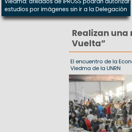
Viedma: afiliados de IPROSS podrán autorizar
estudios por imágenes sin ir a la Delegación
Realizan una 
Vuelta”
El encuentro de la Eco
Viedma de la UNRN