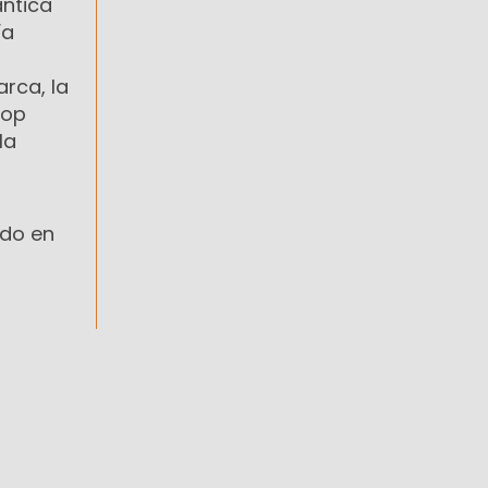
ántica
ía
rca, la
oop
la
ado en