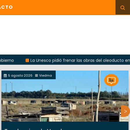
ACTO
La Unesco pidió frenar las obras del oleoducto en Punta Co
5 agosto 2026
Viedma