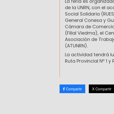
La feria es organizad
de la UNRN, con el a
Social Solidaria (RU
General Conesa y Gua
Cámara de Comercio, 
(Filial Viedma), el Ce
Asociación de Trabaj
(ATUNRN).
La actividad tendrá 
Ruta Provincial Nº 1 
Compartir
X Compartir