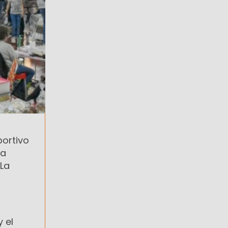
portivo
na
 La
 el