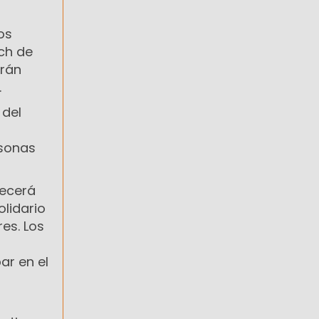
os
nch de
erán
.
 del
rsonas
recerá
olidario
res. Los
ar en el