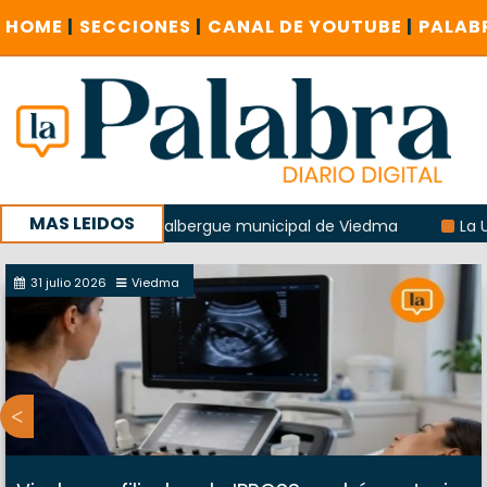
HOME
|
SECCIONES
|
CANAL DE YOUTUBE
|
PALAB
MAS LEIDOS
explosión del albergue municipal de Viedma
La UCR sosten
a sucursal del Correo Argentino en Sierra Grande
31 julio 2026
Viedma