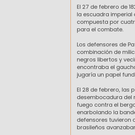
El 27 de febrero de 1
la escuadra imperial 
compuesta por cuatro
para el combate.
Los defensores de Pat
combinación de milici
negros libertos y vec
encontraba el gaucho 
jugaría un papel fund
El 28 de febrero, la
desembocadura del río
fuego contra el berg
enarbolando la band
defensores tuvieron q
brasileños avanzaban