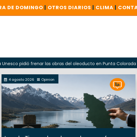
RA DE DOMINGO
|
OTROS DIARIOS
|
CLIMA
|
CONT
dió frenar las obras del oleoducto en Punta Colorada
Oda
4 agosto 2026
Opinion