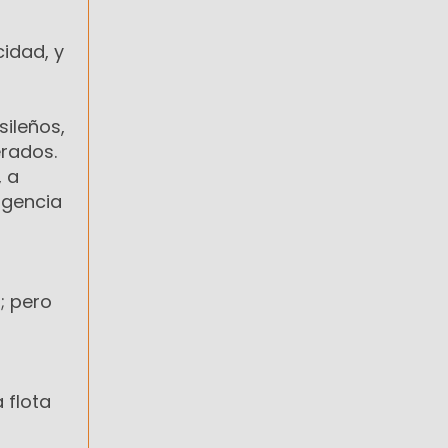
cidad, y
sileños,
erados.
, a
igencia
; pero
 flota