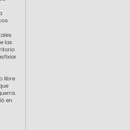
a
cos.
tales
e las
itorio
sfixiar
 libre
 que
uerra.
ió en