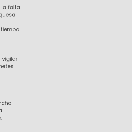
la falta
uquesa
o tiempo
vigilar
inetes
archa
a
.