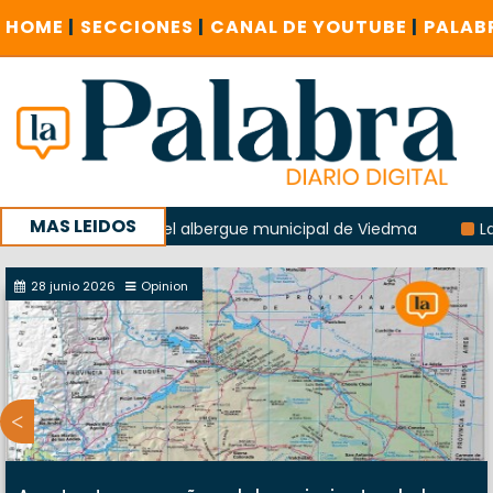
HOME
|
SECCIONES
|
CANAL DE YOUTUBE
|
PALAB
MAS LEIDOS
 explosión del albergue municipal de Viedma
La Unesco pi
a con un encuentro provincial en Roca
28 junio 2026
Opinion