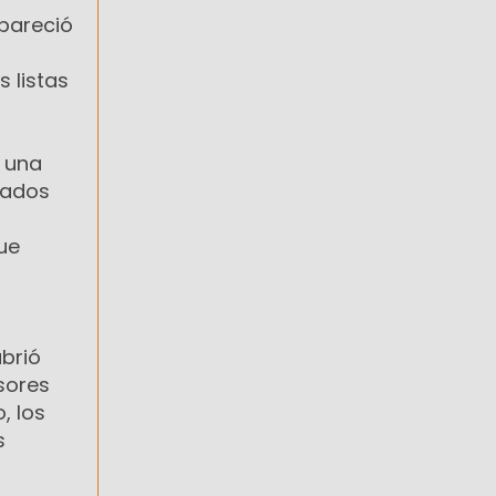
apareció
 listas
e una
dados
ue
abrió
sores
, los
s