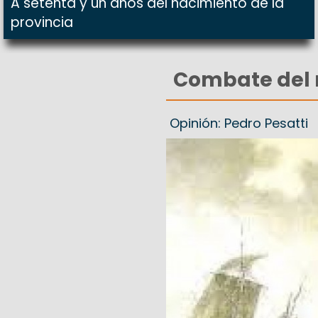
A setenta y un años del nacimiento de la
provincia
Combate del 
Opinión: Pedro Pesatti