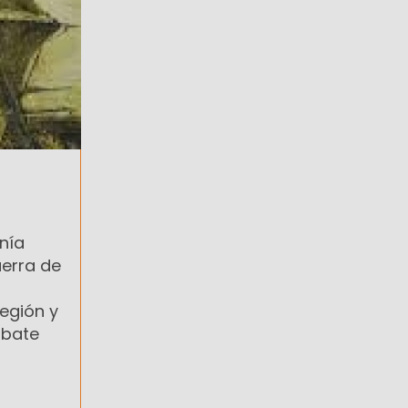
nía
uerra de
región y
mbate