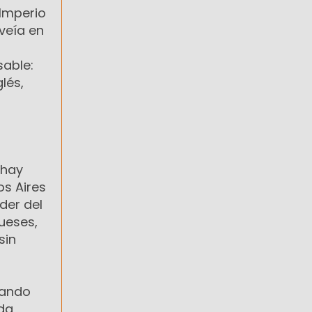
 Imperio
 veía en
sable:
lés,
 hay
os Aires
íder del
ueses,
sin
uando
nda