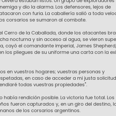
e Olivera estaban listos. Un grupo de exploradores
emiga y dio la alarma. Los defensores, lejos de
atacaron con furia. La caballería salió a toda velo
 los corsarios se sumaron al combate.
n el Cerro de la Caballada, donde los atacantes bra
cha nocturna y sin acceso al agua, se vieron sup
cha, cayó el comandante imperial, James Shepherd
en los pliegues de su uniforme una carta con la ex
os en vuestros hogares; vuestras personas y
spetadas, en caso de acceder a mi justa solicitud
cendiaré todas vuestras propiedades".
o había rendición posible. La victoria fue total. Los
ños fueron capturados y, en un giro del destino, la
anos de los corsarios argentinos.