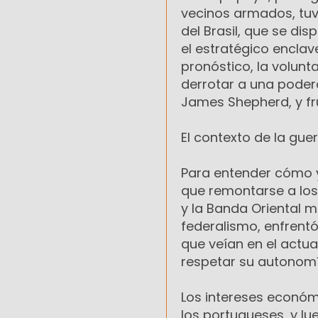
vecinos armados, tuvo
del Brasil, que se di
el estratégico enclav
pronóstico, la volunt
derrotar a una podero
James Shepherd, y fru
El contexto de la guer
Para entender cómo y 
que remontarse a los
y la Banda Oriental ma
federalismo, enfrentó
que veían en el actual
respetar su autonomí
Los intereses económ
los portugueses, y lu