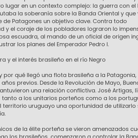
 lugar en un contexto complejo: la guerra con el
sputaba la soberanía sobre la Banda Oriental y que
e de Patagones un objetivo clave. Contra todo
ad y el coraje de los pobladores lograron lo impen
sa escuadra, al mando de un oficial de origen ing
strar los planes del Emperador Pedro I.
ra y el interés brasileño en el río Negro
por qué llegó una flota brasileña a la Patagonia,
 años previos. Desde la Revolución de Mayo, Buen
ntuvieron una relación conflictiva. José Artigas, l
 tanto a los unitarios porteños como a los portug
 territorio uruguayo una oportunidad de utilizarlo 
a.
icos de la élite porteña se vieron amenazados c
ego los brasileños, comenzaron a controlar la Ba