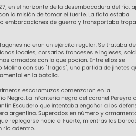
827, en el horizonte de la desembocadura del río, 
con la misión de tomar el fuerte. La flota estaba
 embarcaciones de guerra y transportaba tropas
agones no eran un ejército regular. Se trataba d
anos locales, corsarios franceses e ingleses, sol
inos armados con lo que podían. Entre ellos se
Molina con sus "tragas", una partida de jinetes q
amental en la batalla.
s primeras escaramuzas comenzaron en la
 Negro. La infantería negra del coronel Pereyra 
antín Escudero que intentaba engañar a los defen
era argentina. Superados en número y armamento
ue replegarse hacia el Fuerte, mientras los barco
 río adentro.