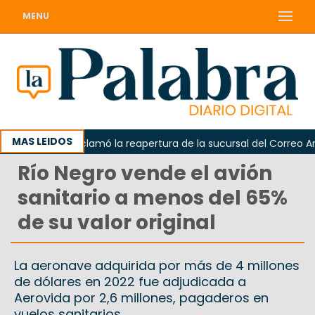
MENU
MAS LEIDOS
Odarda reclamó la reapertura de la sucursal del Correo Argen
Río Negro vende el avión
sanitario a menos del 65%
de su valor original
La aeronave adquirida por más de 4 millones
de dólares en 2022 fue adjudicada a
Aerovida por 2,6 millones, pagaderos en
vuelos sanitarios