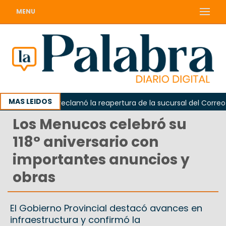
MENU
MAS LEIDOS
Odarda reclamó la reapertura de la sucursal del Correo Arge
Los Menucos celebró su
118° aniversario con
importantes anuncios y
obras
El Gobierno Provincial destacó avances en
infraestructura y confirmó la