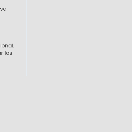
 se
ional.
r los