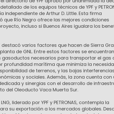
, el directorio de YPF aprobó por unanimidad la dec
 detallado de los equipos técnicos de YPF y PETRO
 independiente de Arthur D. Little. Esta firma
yó que Río Negro ofrece las mejores condiciones
oyecto, incluso si Buenos Aires igualara los benef
 destacó varios factores que hacen de Sierra Gra
planta de GNL. Entre estos factores se encuentran
s gasoductos necesarios para transportar el gas
r profundidad marítima que minimiza la necesid
sponibilidad de terrenos, y las bajas interferencia
onómicas y sociales. Además, la zona cuenta con
edicada y sinergias con el desarrollo de infraest
cto del Oleoducto Vaca Muerta Sur.
 LNG, liderado por YPF y PETRONAS, contempla la
para su exportación a los mercados globales. Desd