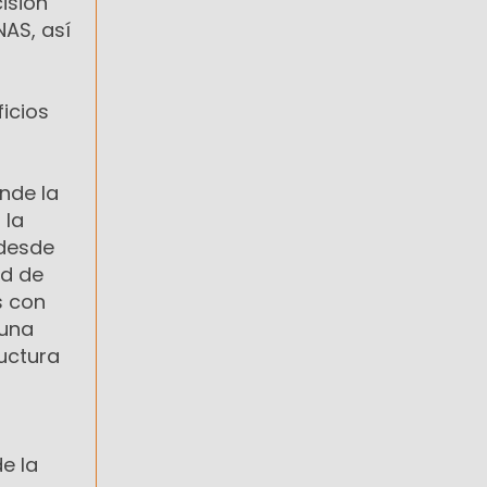
isión
NAS, así
icios
nde la
 la
 desde
ad de
s con
 una
ructura
e la