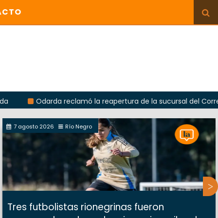
ACTO
Odarda reclamó la reapertura de la sucursal del Correo Argent
7 agosto 2026
Río Negro
Tres futbolistas rionegrinas fueron