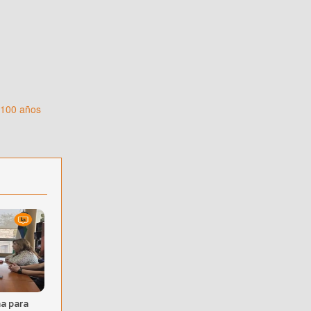
 100 años
a para