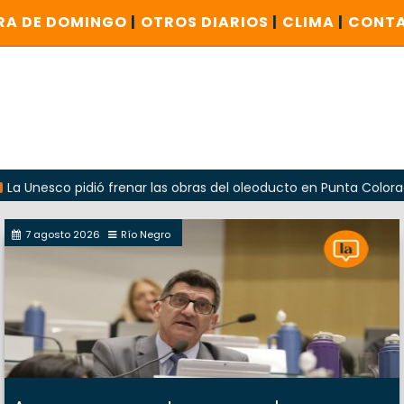
RA DE DOMINGO
|
OTROS DIARIOS
|
CLIMA
|
CONT
co pidió frenar las obras del oleoducto en Punta Colorada
7 agosto 2026
Río Negro