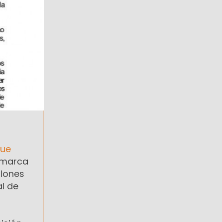
fue
 marca
llones
l de