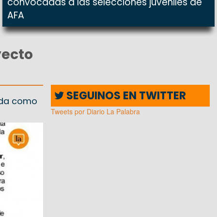
convocadas a las selecciones juveniles de
AFA
yecto
SEGUINOS EN TWITTER
rada como
Tweets por Diario La Palabra