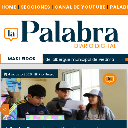
HOME
|
SECCIONES
|
CANAL DE YOUTUBE
|
PALAB
MAS LEIDOS
en la explosión del albergue municipal de Viedma
La Unes
mpaña con un encuentro provincial en Roca
4 agosto 2026
Río Negro