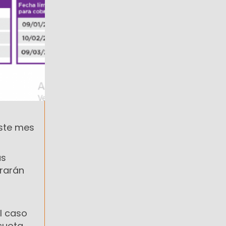
este mes
as
brarán
l caso
cuota