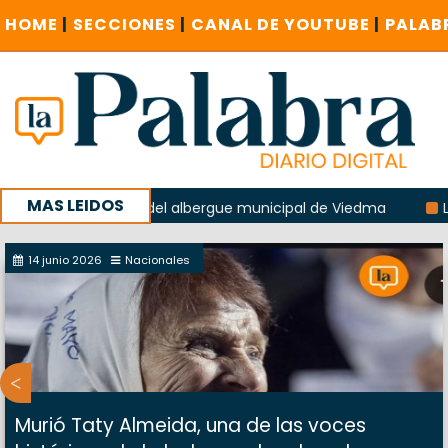
HOME
|
SECCIONES
|
CANAL DE YOUTUBE
|
PALAB
MAS LEIDOS
n la explosión del albergue municipal de Viedma
La Unesc
mpaña con un encuentro provincial en Roca
14 junio 2026
Nacionales
Murió Taty Almeida, una de las voces