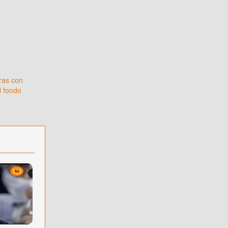
ras con
l fondo