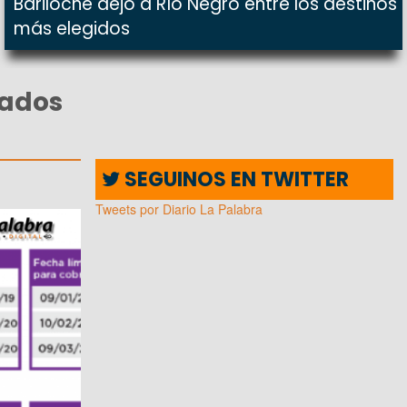
Bariloche dejó a Río Negro entre los destinos
más elegidos
nados
SEGUINOS EN TWITTER
Tweets por Diario La Palabra