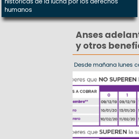
históricas de la lucha por los derechos
humanos
Anses adelant
y otros benefi
Desde mañana lunes c