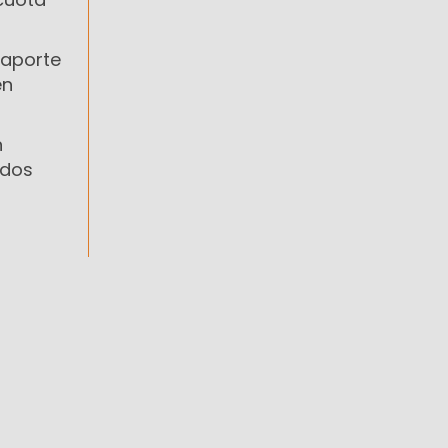
 aporte
en
n
ados