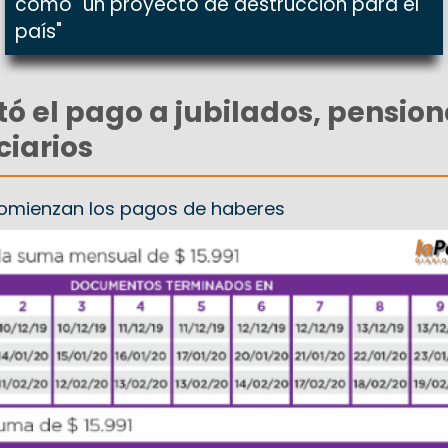
como "un proyecto de destrucción para el
país"
ó el pago a jubilados, pensio
ciarios
omienzan los pagos de haberes