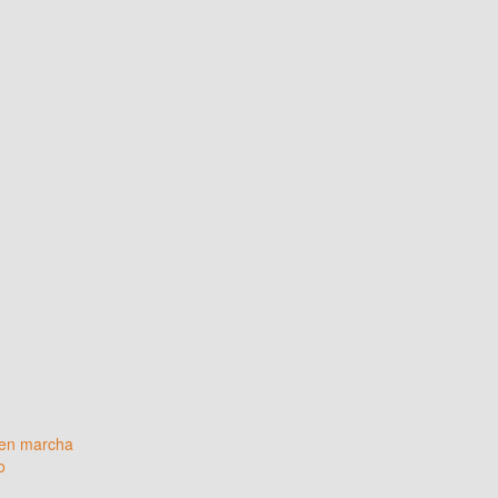
 en marcha
o