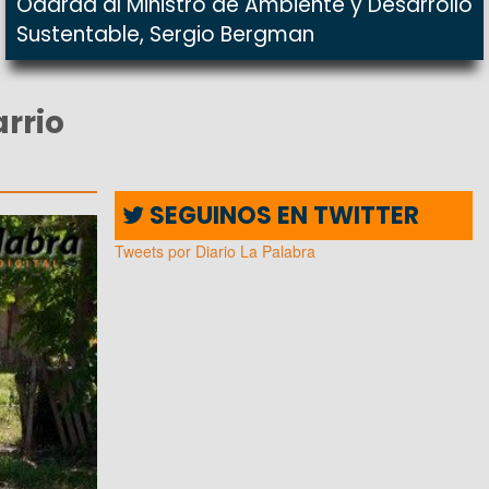
Odarda al Ministro de Ambiente y Desarrollo
Sustentable, Sergio Bergman
arrio
SEGUINOS EN TWITTER
Tweets por Diario La Palabra