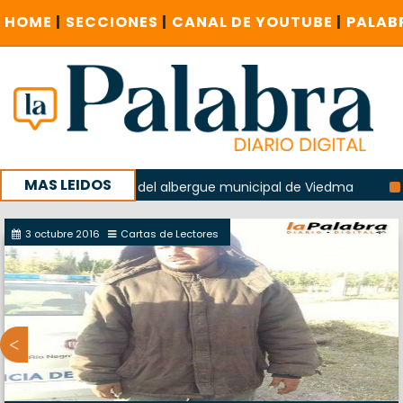
HOME
|
SECCIONES
|
CANAL DE YOUTUBE
|
PALAB
MAS LEIDOS
 la explosión del albergue municipal de Viedma
La Unesco
paña con un encuentro provincial en Roca
3 octubre 2016
Cartas de Lectores