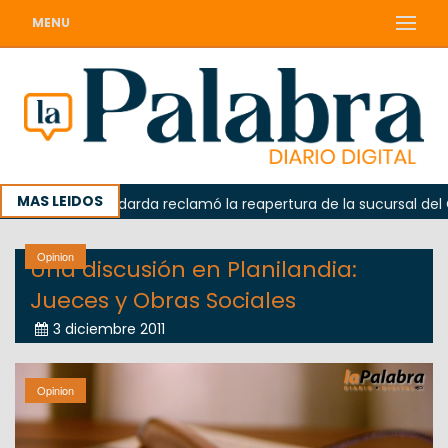
MENU
MAS LEIDOS
ada
Odarda reclamó la reapertura de la sucursal del Corr
Opinion
Una discusión en Planilandia:
Jueces y Obras Sociales
3 diciembre 2011
Opinion