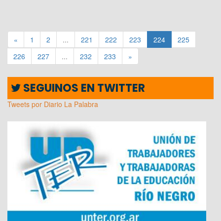
«
1
2
...
221
222
223
224
225
226
227
...
232
233
»
SEGUINOS EN TWITTER
Tweets por Diario La Palabra