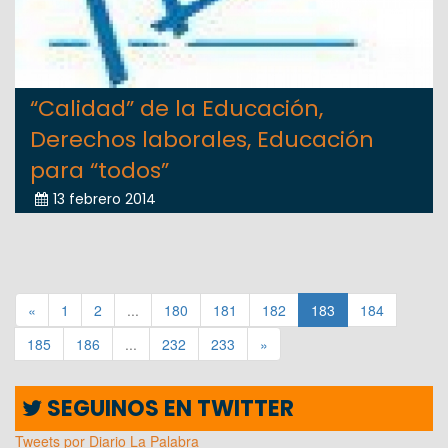
“Calidad” de la Educación,
Derechos laborales, Educación
para “todos”
13 febrero 2014
«
1
2
...
180
181
182
183
184
185
186
...
232
233
»
SEGUINOS EN TWITTER
Tweets por Diario La Palabra