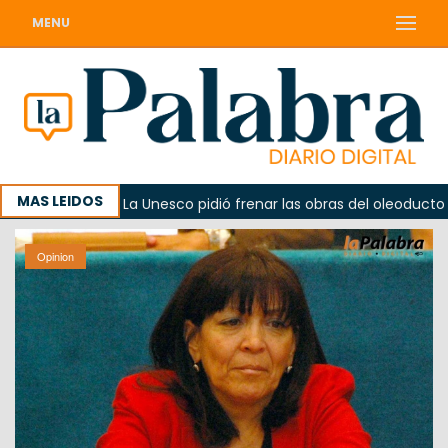
MENU
MAS LEIDOS
rno
La Unesco pidió frenar las obras del oleoducto en P
Opinion