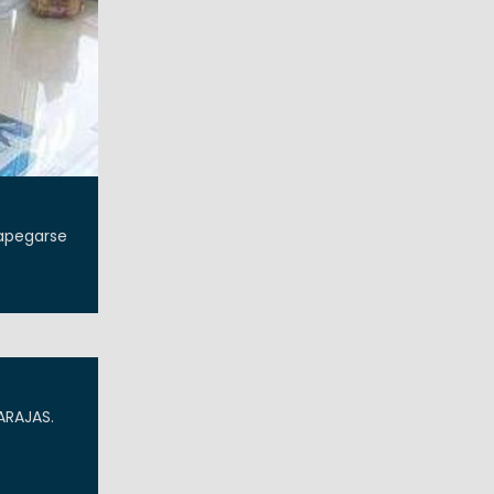
 apegarse
ARAJAS.