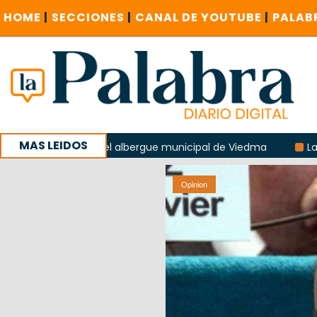
HOME
|
SECCIONES
|
CANAL DE YOUTUBE
|
PALAB
MAS LEIDOS
osión del albergue municipal de Viedma
La Unesco pidió f
stigue contratación de baños de la Feria
Opinion