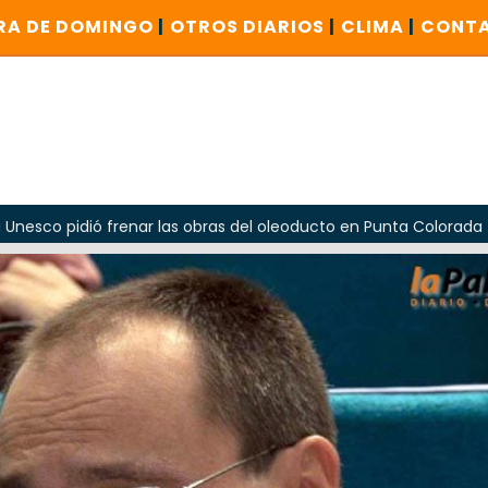
RA DE DOMINGO
|
OTROS DIARIOS
|
CLIMA
|
CONT
renar las obras del oleoducto en Punta Colorada
El peron