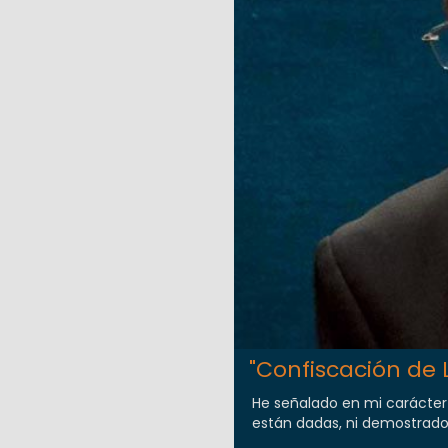
"Confiscación de 
He señalado en mi carácter 
están dadas, ni demostrados 