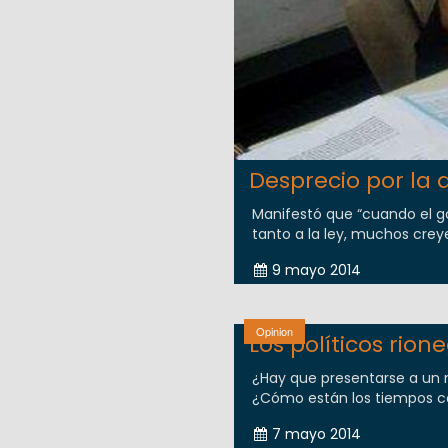
Desprecio por la 
Manifestó que “cuando el 
tanto a la ley, muchos creye
9 mayo 2014
Opinion
Los políticos rion
¿Hay que presentarse a un 
¿Cómo están los tiempos con
7 mayo 2014