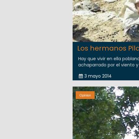
Los hermanos Pi
Hay que vivir en ella poblan
achaparrado por el viento y
3 mayo 2014
Opinion