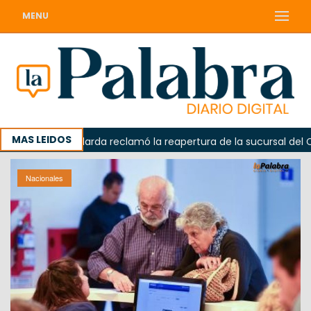
MENU
MAS LEIDOS
a
Odarda reclamó la reapertura de la sucursal del Corre
Nacionales