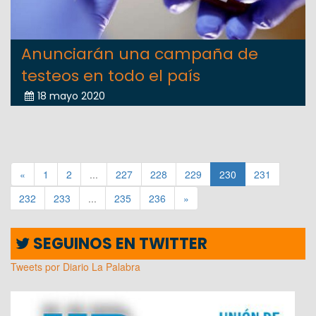
Anunciarán una campaña de
testeos en todo el país
18 mayo 2020
«
1
2
...
227
228
229
230
231
232
233
...
235
236
»
SEGUINOS EN TWITTER
Tweets por Diario La Palabra