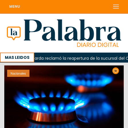
MENU
MAS LEIDOS
a
Odarda reclamó la reapertura de la sucursal del Correo
Nacionales