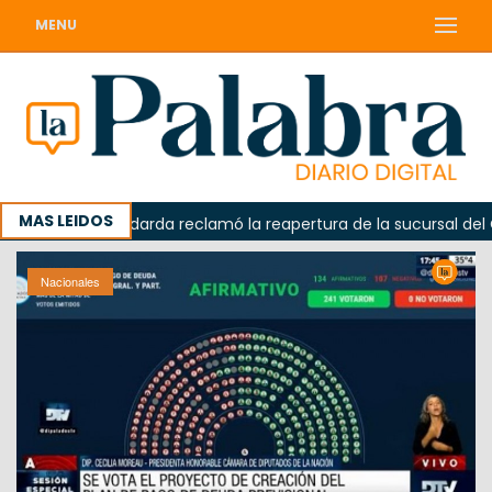
MENU
MAS LEIDOS
da
Odarda reclamó la reapertura de la sucursal del Corre
Nacionales