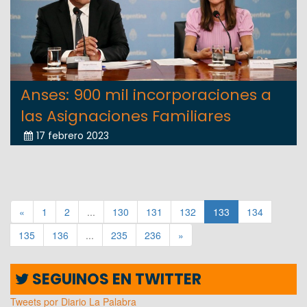
Anses: 900 mil incorporaciones a
las Asignaciones Familiares
17 febrero 2023
«
1
2
...
130
131
132
133
134
135
136
...
235
236
»
SEGUINOS EN TWITTER
Tweets por Diario La Palabra