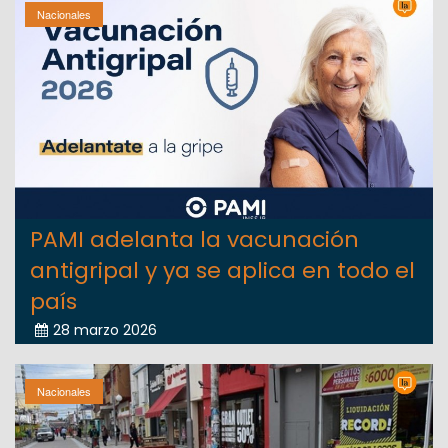
Nacionales
PAMI adelanta la vacunación
antigripal y ya se aplica en todo el
país
28 marzo 2026
Nacionales