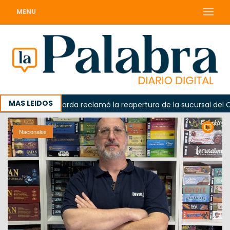
MENU
MAS LEIDOS
a
Odarda reclamó la reapertura de la sucursal del Corre
Nacionales