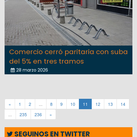
Comercio cerró paritaria con suba
del 5% en tres tramos
28 marzo 2026
«
1
2
...
8
9
10
11
12
13
14
...
235
236
»
SEGUINOS EN TWITTER