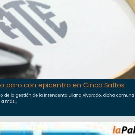
o paro con epicentro en Cinco Saltos
o de la gestión de la Intendenta Liliana Alvarado, dicha comuna
 a más...