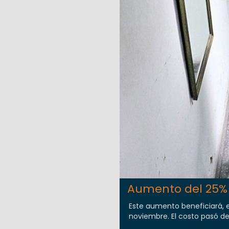
Aumento del 25%
Este aumento beneficiará, en
noviembre. El costo pasó de 