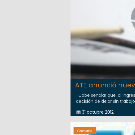
ATE anunció nuev
Cabe señalar que, al ingres
decisión de dejar sin trabajo
31 octubre 2012
Gremiales