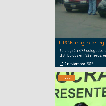
UPCN elige delega
Se elegirán 472 delegados d
distribuidos en 132 mesas, en
2 noviembre 2012
Gremiales