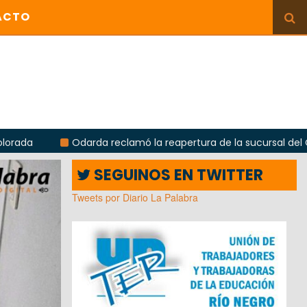
ACTO
darda reclamó la reapertura de la sucursal del Correo Argentin
SEGUINOS EN TWITTER
Tweets por Diario La Palabra