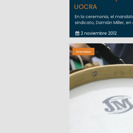
UOCRA
En la ceremonia, el mandata
sindicato, Damián Miller, en e
2 noviembre 2012
Gremiales