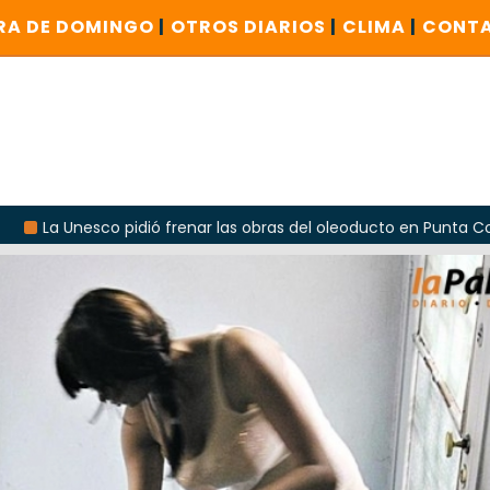
RA DE DOMINGO
|
OTROS DIARIOS
|
CLIMA
|
CONT
pidió frenar las obras del oleoducto en Punta Colorada
O