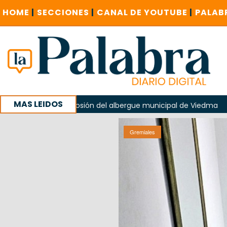
HOME
|
SECCIONES
|
CANAL DE YOUTUBE
|
PALAB
MAS LEIDOS
la explosión del albergue municipal de Viedma
La Unesco 
aña con un encuentro provincial en Roca
Gremiales