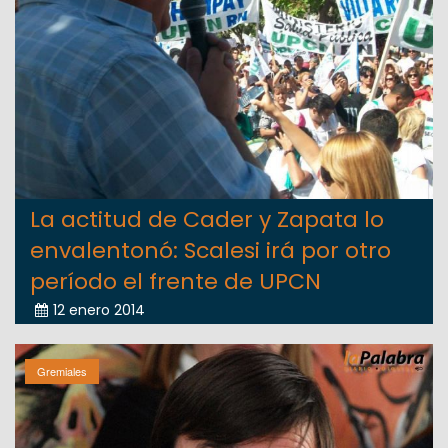
La actitud de Cader y Zapata lo
envalentonó: Scalesi irá por otro
período el frente de UPCN
12 enero 2014
Gremiales