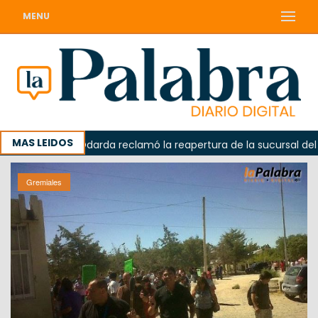
MENU
MAS LEIDOS
a
Odarda reclamó la reapertura de la sucursal del Corre
Gremiales