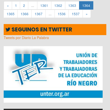
«
1
2
...
1361
1362
1363
1364
1365
1366
1367
...
1536
1537
»
SEGUINOS EN TWITTER
Tweets por Diario La Palabra