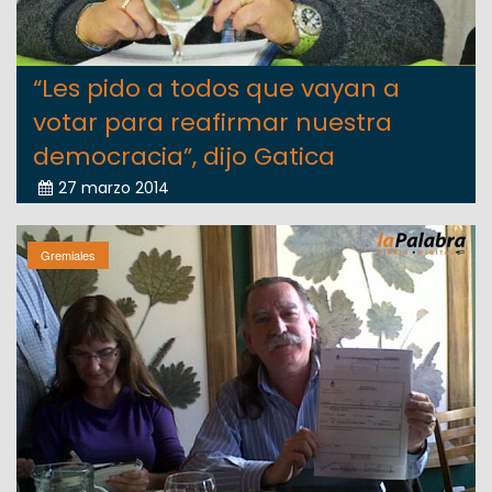
“Les pido a todos que vayan a
votar para reafirmar nuestra
democracia”, dijo Gatica
27 marzo 2014
Gremiales