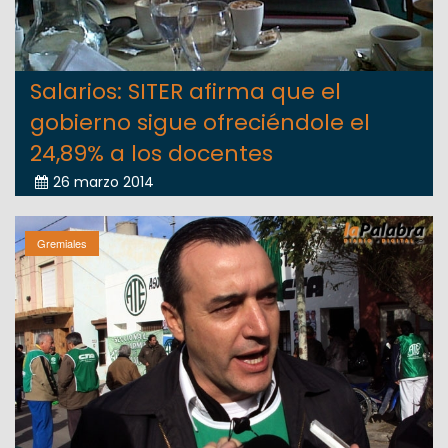
Salarios: SITER afirma que el
gobierno sigue ofreciéndole el
24,89% a los docentes
26 marzo 2014
Gremiales