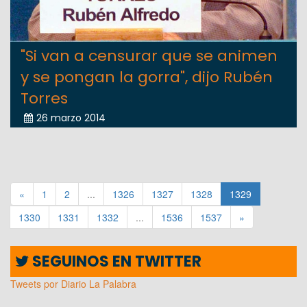
"Si van a censurar que se animen
y se pongan la gorra", dijo Rubén
Torres
26 marzo 2014
«
1
2
...
1326
1327
1328
1329
1330
1331
1332
...
1536
1537
»
SEGUINOS EN TWITTER
Tweets por Diario La Palabra