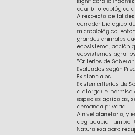
significará la inadmi
equilibrio ecológico q
A respecto de tal de
corredor biológico de
microbiológica, ento
grandes animales que
ecosistema, acción qu
ecosistemas agrarios 
“Criterios de Soberaní
Evaluados según Prec
Existenciales
Existen criterios de 
a otorgar el permiso d
especies agrícolas, 
demanda privada.
A nivel planetario, y 
degradación ambienta
Naturaleza para recup