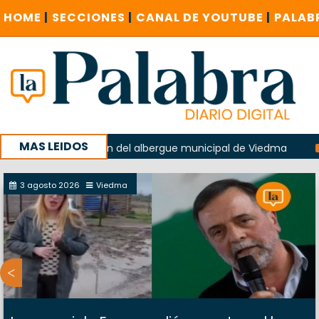
HOME
|
SECCIONES
|
CANAL DE YOUTUBE
|
PALAB
MAS LEIDOS
o en la explosión del albergue municipal de Viedma
La Une
campaña con un encuentro provincial en Roca
3 agosto 2026
Viedma