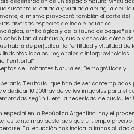
sible degeneración de un espacio natural vinculado
ue sustenta la calidad y vitalidad del agua del río
smonte, el mismo provocará también el corte del
 las diversas especies de índole botánica,
mológica, ornitológica y de la fauna de pequeños 
 cohabitan el subsuelo, suelo y espacio aéreo de
e habrá de perjudicar la fertilidad y vitalidad de 
lindantes locales, regionales e interprovinciales.
a Territorial”
eptos de Limitantes Naturales, Demográficas y
Soberanía Territorial que han de ser contemplados 
e dedicar 10.000has de valles irrigables para el cu
sembradas según fuera la necesidad de cualquier 
en especial en la República Argentina, hoy el proce
l es tanto más acelerado que el tiempo preciso 
erarse. Tal ecuación nos indica la imposibilidad 