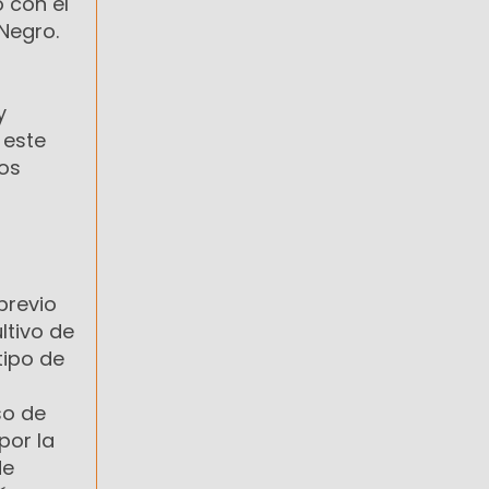
 con el
 Negro.
y
 este
los
previo
ltivo de
tipo de
so de
por la
de