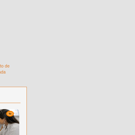
to de
vada