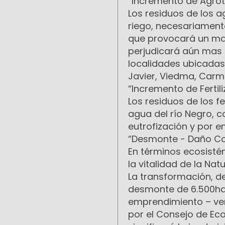
“Incremento de Agrot
Los residuos de los a
riego, necesariamente
que provocará un may
perjudicará aún mas 
localidades ubicadas
Javier, Viedma, Carm
“Incremento de Ferti
Los residuos de los fe
agua del río Negro, c
eutrofización y por e
“Desmonte - Daño Col
En términos ecosistém
la vitalidad de la Nat
La transformación, d
desmonte de 6.500has 
emprendimiento – ve
por el Consejo de Ec