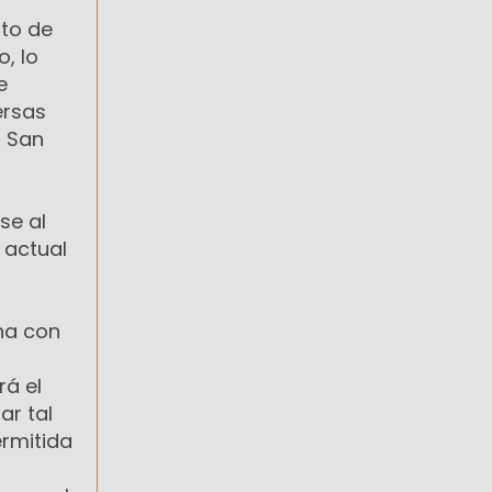
nto de
, lo
e
ersas
, San
se al
 actual
ona con
rá el
ar tal
rmitida