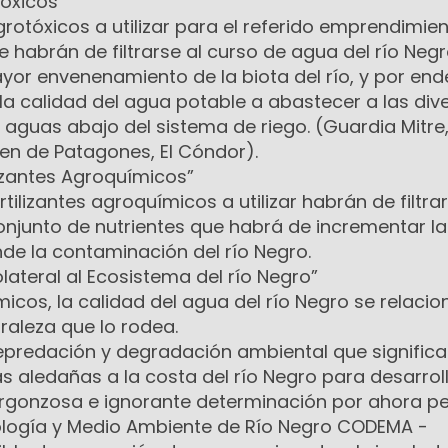
óxicos”
grotóxicos a utilizar para el referido emprendimie
 habrán de filtrarse al curso de agua del río Negro
or envenenamiento de la biota del río, y por end
la calidad del agua potable a abastecer a las div
 aguas abajo del sistema de riego. (Guardia Mitre
en de Patagones, El Cóndor).
lizantes Agroquímicos”
rtilizantes agroquímicos a utilizar habrán de filtrar
onjunto de nutrientes que habrá de incrementar la
nde la contaminación del río Negro.
ateral al Ecosistema del río Negro”
icos, la calidad del agua del río Negro se relaci
uraleza que lo rodea.
epredación y degradación ambiental que significa
aledañas a la costa del río Negro para desarroll
rgonzosa e ignorante determinación por ahora pe
ología y Medio Ambiente de Río Negro CODEMA -