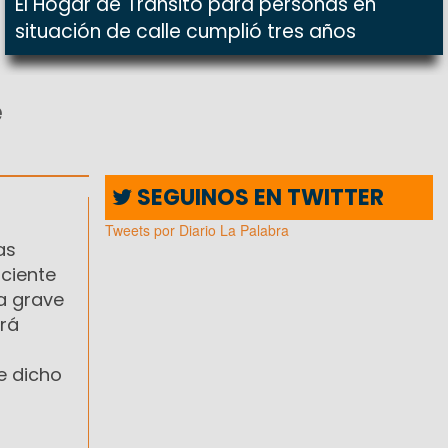
El Hogar de Tránsito para personas en
situación de calle cumplió tres años
e
SEGUINOS EN TWITTER
Tweets por Diario La Palabra
as
iciente
la grave
erá
e dicho