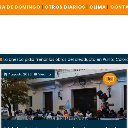
RA DE DOMINGO
|
OTROS DIARIOS
|
CLIMA
|
CONT
sco pidió frenar las obras del oleoducto en Punta Colorada
7 agosto 2026
Viedma