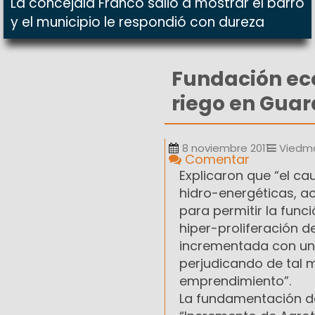
La concejala Franco salió a mostrar el barro
y el municipio le respondió con dureza
Fundación eco
riego en Guar
8 noviembre 2011
Viedm
Comentar
Explicaron que “el ca
hidro-energéticas, ac
para permitir la func
hiper-proliferación d
incrementada con un
perjudicando de tal 
emprendimiento”.
La fundamentación de