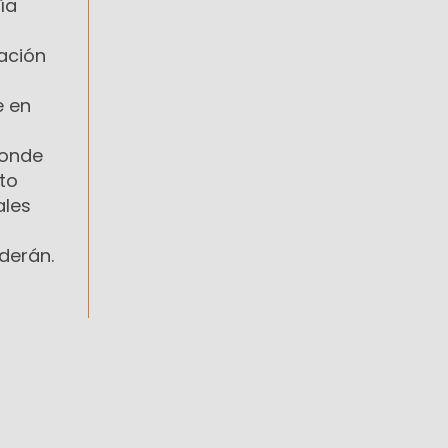
ía
ación
e en
donde
nto
ales
derán.