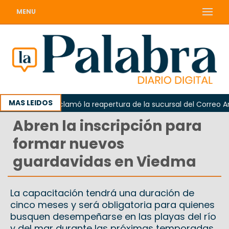
MENU
MAS LEIDOS
Odarda reclamó la reapertura de la sucursal del Correo Argent
Abren la inscripción para
formar nuevos
guardavidas en Viedma
La capacitación tendrá una duración de
cinco meses y será obligatoria para quienes
busquen desempeñarse en las playas del río
y del mar durante las próximas temporadas