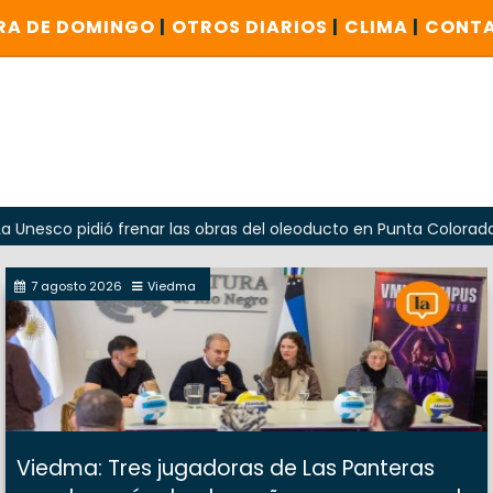
RA DE DOMINGO
|
OTROS DIARIOS
|
CLIMA
|
CONT
idió frenar las obras del oleoducto en Punta Colorada
Od
7 agosto 2026
Viedma
Viedma: Tres jugadoras de Las Panteras