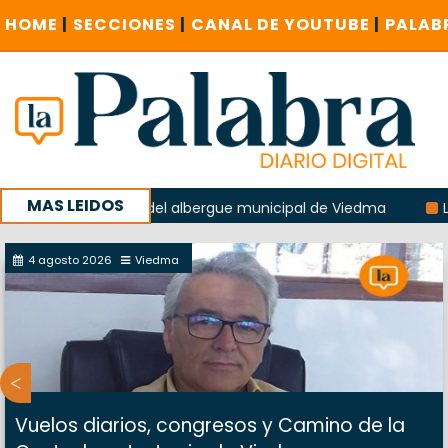
HOME
|
SECCIONES
|
CANAL DE YOUTUBE
|
PALAB
MAS LEIDOS
a explosión del albergue municipal de Viedma
La Unesco p
ña con un encuentro provincial en Roca
4 agosto 2026
Viedma
Vuelos diarios, congresos y Camino de la