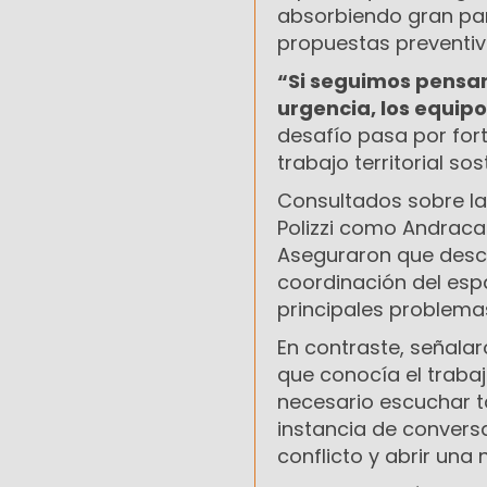
absorbiendo gran par
propuestas preventiv
“Si seguimos pensa
urgencia, los equip
desafío pasa por fort
trabajo territorial so
Consultados sobre las
Polizzi como Andraca
Aseguraron que desc
coordinación del espa
principales problema
En contraste, señala
que conocía el traba
necesario escuchar t
instancia de conversa
conflicto y abrir una 