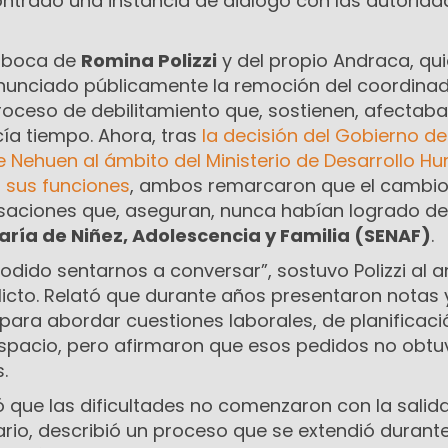
ntrado una instancia de diálogo con las autorida
e boca de
Romina Polizzi
y del propio Andraca, qu
nunciado públicamente la remoción del coordinad
roceso de debilitamiento que, sostienen, afectaba
ía tiempo. Ahora, tras
la decisión del Gobierno de
e Nehuen al ámbito del Ministerio de Desarrollo H
n sus funciones
, ambos remarcaron que el cambi
rsaciones que, aseguran, nunca habían logrado de
aría de Niñez, Adolescencia y Familia (SENAF)
.
ido sentarnos a conversar”, sostuvo Polizzi al a
licto. Relató que durante años presentaron notas 
 para abordar cuestiones laborales, de planificaci
spacio, pero afirmaron que esos pedidos no obtu
.
ó que las dificultades no comenzaron con la salid
ario, describió un proceso que se extendió durante