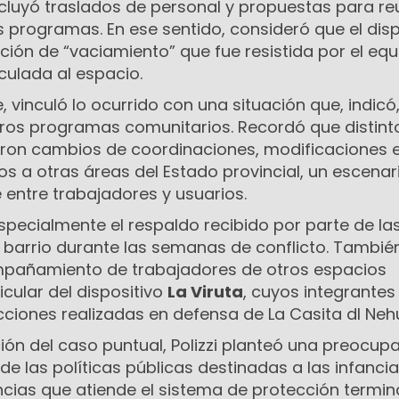
ncluyó traslados de personal y propuestas para re
 programas. En ese sentido, consideró que el disp
ión de “vaciamiento” que fue resistida por el equ
culada al espacio.
, vinculó lo ocurrido con una situación que, indicó
ros programas comunitarios. Recordó que distint
aron cambios de coordinaciones, modificaciones 
os a otras áreas del Estado provincial, un escenar
 entre trabajadores y usuarios.
ecialmente el respaldo recibido por parte de la
l barrio durante las semanas de conflicto. Tambié
mpañamiento de trabajadores de otros espacios
icular del dispositivo
La Viruta
, cuyos integrantes
cciones realizadas en defensa de La Casita dl Neh
ción del caso puntual, Polizzi planteó una preocup
de las políticas públicas destinadas a las infancia
ncias que atiende el sistema de protección termi