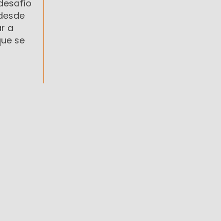
 desafío
 desde
r a
que se