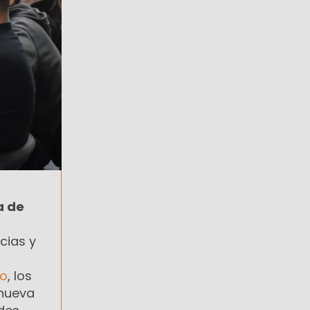
a de
cias y
io
, los
 nueva