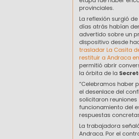
etapa fue haber enco
provinciales.
La reflexión surgió d
días atrás habían de
advertido sobre un p
dispositivo desde hac
trasladar La Casita d
restituir a Andraca e
permitió abrir conve
la órbita de la
Secret
“Celebramos haber pod
el desenlace del conf
solicitaron reuniones
funcionamiento del e
respuestas concretas
La trabajadora señal
Andraca. Por el contr