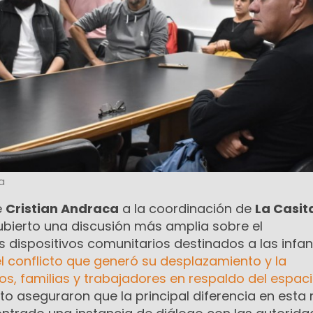
a
e
Cristian Andraca
a la coordinación de
La Casit
ubierto una discusión más amplia sobre el
 dispositivos comunitarios destinados a las infan
el conflicto que generó su desplazamiento y la
os, familias y trabajadores en respaldo del espac
to aseguraron que la principal diferencia en esta