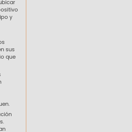
ubicar
ositivo
ipo y
,
os
en sus
io que
s
n
uen.
ación
s.
nan