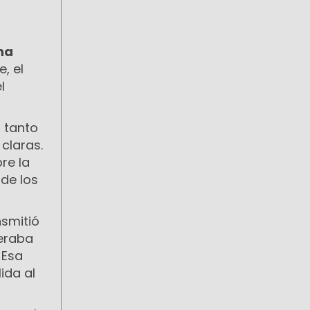
na
, el
l
, tanto
claras.
re la
 de los
nsmitió
deraba
 Esa
ida al