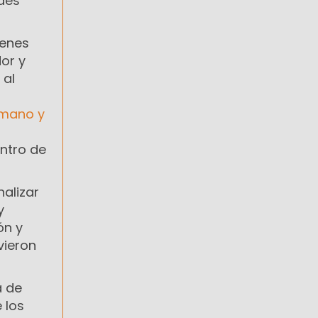
des
ienes
or y
 al
umano y
o
ntro de
nalizar
y
ón y
vieron
a de
 los