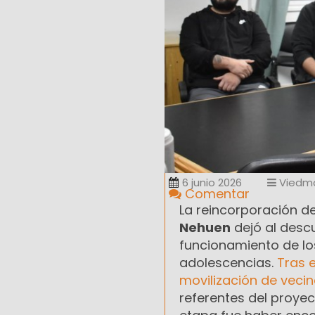
6 junio 2026
Viedm
Comentar
La reincorporación d
Nehuen
dejó al desc
funcionamiento de los
adolescencias.
Tras 
movilización de vecin
referentes del proyec