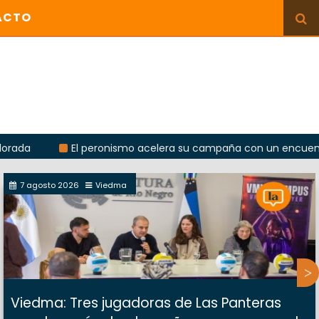
ACTO
El peronismo acelera su campaña con un encuentro provinc
7 agosto 2026
Viedma
Viedma: Tres jugadoras de Las Panteras