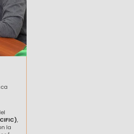
s
sca
del
CIFIC)
,
on la