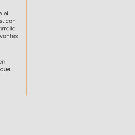
 el
s, con
rrollo
evantes
en
 que