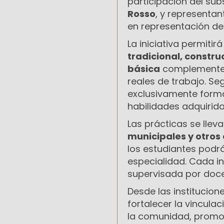
participación del sub
Rosso
, y representan
en representación de
La iniciativa permiti
tradicional, constru
básica
complementen 
reales de trabajo. Se
exclusivamente forma
habilidades adquirid
Las prácticas se llev
municipales y otros 
los estudiantes podrá
especialidad. Cada in
supervisada por docen
Desde las institucio
fortalecer la vincula
la comunidad, promov