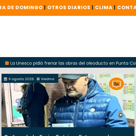
RA DE DOMINGO
|
OTROS DIARIOS
|
CLIMA
|
CONT
esco pidió frenar las obras del oleoducto en Punta Colorada
9 agosto 2026
Viedma