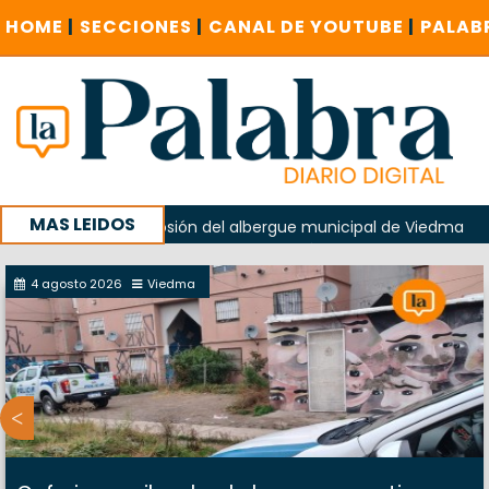
HOME
|
SECCIONES
|
CANAL DE YOUTUBE
|
PALAB
MAS LEIDOS
o en la explosión del albergue municipal de Viedma
La Un
Cuentas investigue contratación de baños de la Feria
4 agosto 2026
Viedma