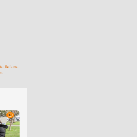
a italiana
os