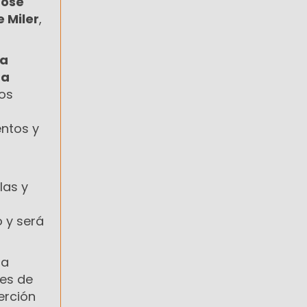
José
 Miler
,
ía
ra
os
entos y
las y
 y será
 a
des de
erción