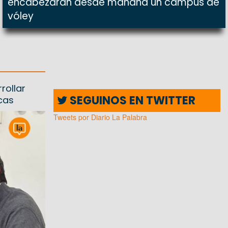
encabezarán desde mañana un campus de
vóley
rollar
SEGUINOS EN TWITTER
cas
Tweets por Diario La Palabra