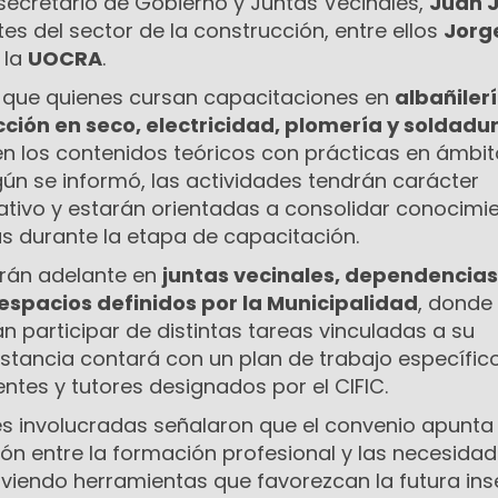
secretario de Gobierno y Juntas Vecinales,
Juan 
tes del sector de la construcción, entre ellos
Jorge
 la
UOCRA
.
rá que quienes cursan capacitaciones en
albañiler
cción en seco, electricidad, plomería y soldadu
los contenidos teóricos con prácticas en ámbit
gún se informó, las actividades tendrán carácter
tivo y estarán orientadas a consolidar conocimi
as durante la etapa de capacitación.
arán adelante en
juntas vecinales, dependencias
espacios definidos por la Municipalidad
, donde 
n participar de distintas tareas vinculadas a su
stancia contará con un plan de trabajo específico
tes y tutores designados por el CIFIC.
nes involucradas señalaron que el convenio apunta
ción entre la formación profesional y las necesida
iendo herramientas que favorezcan la futura ins