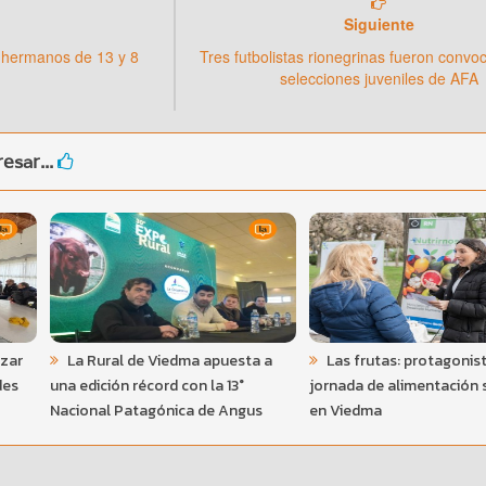
Siguiente
 hermanos de 13 y 8
Tres futbolistas rionegrinas fueron convo
selecciones juveniles de AFA
esar...
azar
La Rural de Viedma apuesta a
Las frutas: protagonis
des
una edición récord con la 13°
jornada de alimentación 
Nacional Patagónica de Angus
en Viedma