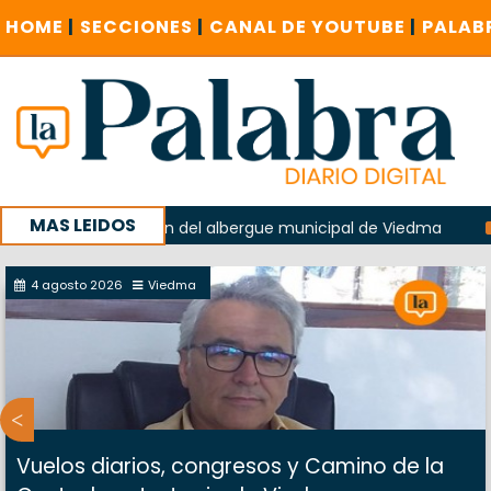
HOME
|
SECCIONES
|
CANAL DE YOUTUBE
|
PALAB
MAS LEIDOS
en la explosión del albergue municipal de Viedma
La Unes
mpaña con un encuentro provincial en Roca
4 agosto 2026
Viedma
Vuelos diarios, congresos y Camino de la