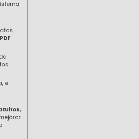
sistema
atos,
 PDF
 de
tos
, el
atuitos,
mejorar
o