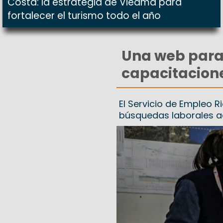
Costa: la estrategia de Viedma para
fortalecer el turismo todo el año
Una web para 
capacitacione
El Servicio de Empleo R
búsquedas laborales ac