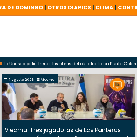
RA DE DOMINGO
|
OTROS DIARIOS
|
CLIMA
|
CONT
co pidió frenar las obras del oleoducto en Punta Colorada
7 agosto 2026
Viedma
Viedma: Tres jugadoras de Las Panteras