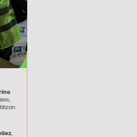
rino
les,
ilizan
ilez
,