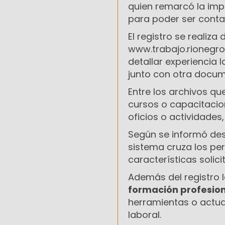
quien remarcó la impo
para poder ser cont
El registro se realiz
www.trabajo.rionegro
detallar experiencia l
junto con otra docum
Entre los archivos qu
cursos o capacitacion
oficios o actividade
Según se informó des
sistema cruza los per
características solic
Además del registro 
formación profesion
herramientas o actua
laboral.