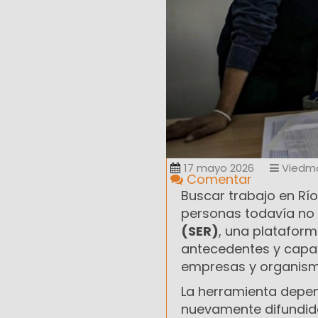
17 mayo 2026
Viedm
Comentar
Buscar trabajo en Rí
personas todavía no 
(SER)
, una plataform
antecedentes y capac
empresas y organism
La herramienta depe
nuevamente difundida 