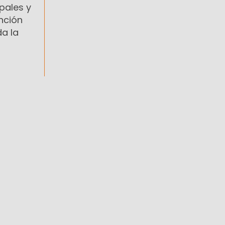
pales y
ención
a la