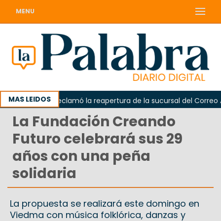
MENU
MAS LEIDOS
Odarda reclamó la reapertura de la sucursal del Correo Arge
La Fundación Creando
Futuro celebrará sus 29
años con una peña
solidaria
La propuesta se realizará este domingo en
Viedma con música folklórica, danzas y