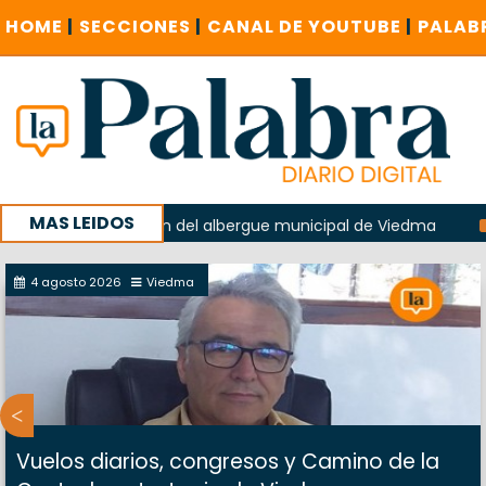
HOME
|
SECCIONES
|
CANAL DE YOUTUBE
|
PALAB
MAS LEIDOS
en la explosión del albergue municipal de Viedma
La Unes
mpaña con un encuentro provincial en Roca
4 agosto 2026
Viedma
Vuelos diarios, congresos y Camino de la