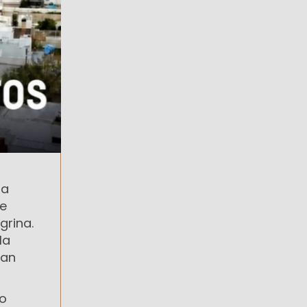
 a
de
grina.
la
tan
o