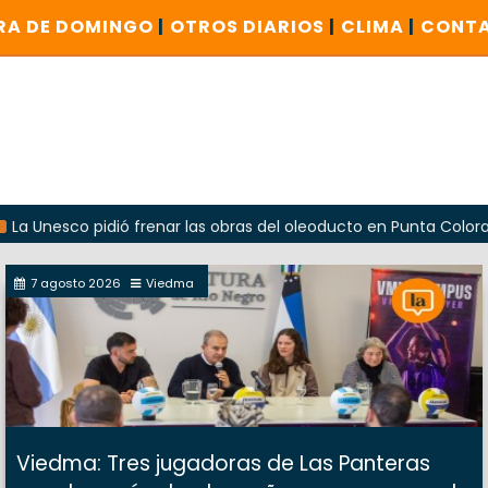
RA DE DOMINGO
|
OTROS DIARIOS
|
CLIMA
|
CONT
co pidió frenar las obras del oleoducto en Punta Colorada
7 agosto 2026
Viedma
Viedma: Tres jugadoras de Las Panteras