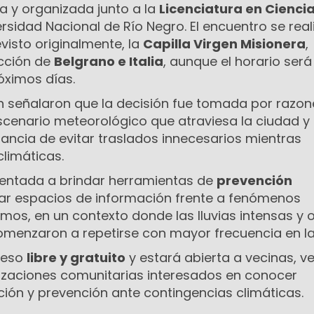
a y organizada junto a la
Licenciatura en Ciencia
rsidad Nacional de Río Negro. El encuentro se real
visto originalmente, la
Capilla Virgen Misionera
,
ección de
Belgrano e Italia
, aunque el horario será
óximos días.
n señalaron que la decisión fue tomada por razon
escenario meteorológico que atraviesa la ciudad y
ancia de evitar traslados innecesarios mientras
climáticas.
ientada a brindar herramientas de
prevención
ar espacios de información frente a fenómenos
os, en un contexto donde las lluvias intensas y 
omenzaron a repetirse con mayor frecuencia en la
ceso
libre y gratuito
y estará abierta a vecinas, v
izaciones comunitarias interesados en conocer
ción y prevención ante contingencias climáticas.