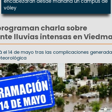
encabezarán desde mañana un campus de
vóley
programan charla sobre
nte lluvias intensas en Viedma
rá el 14 de mayo tras las complicaciones generada
eteorológica