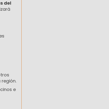
s del
izará
es
otros
 región.
ecinos e