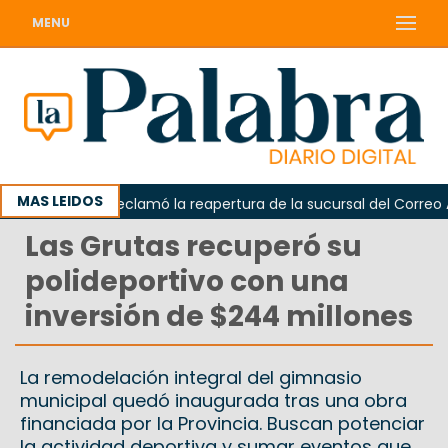
MENU
MAS LEIDOS
Odarda reclamó la reapertura de la sucursal del Correo Arge
Las Grutas recuperó su
polideportivo con una
inversión de $244 millones
La remodelación integral del gimnasio
municipal quedó inaugurada tras una obra
financiada por la Provincia. Buscan potenciar
la actividad deportiva y sumar eventos que