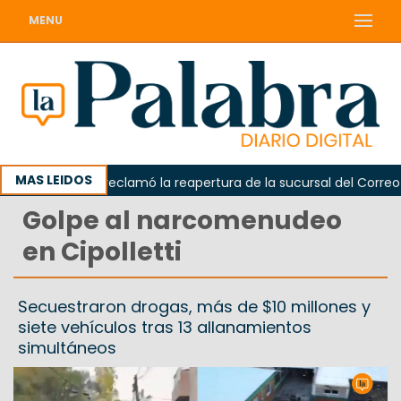
MENU
MAS LEIDOS
Odarda reclamó la reapertura de la sucursal del Correo Arge
Golpe al narcomenudeo
en Cipolletti
Secuestraron drogas, más de $10 millones y
siete vehículos tras 13 allanamientos
simultáneos