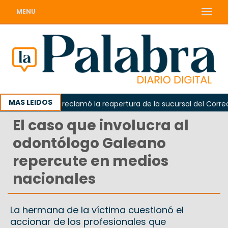
MENU
MAS LEIDOS
Odarda reclamó la reapertura de la sucursal del Correo Arg
El caso que involucra al
odontólogo Galeano
repercute en medios
nacionales
La hermana de la víctima cuestionó el
accionar de los profesionales que