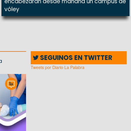
encabezarán desde mañana un campus de
vóley
SEGUINOS EN TWITTER
a
Tweets por Diario La Palabra