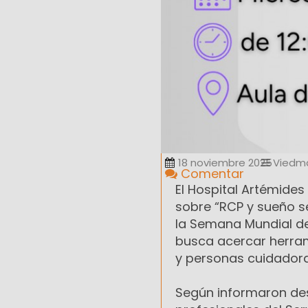
18 noviembre 2025
Viedm
Comentar
El Hospital Artémides
sobre “RCP y sueño s
la Semana Mundial d
busca acercar herram
y personas cuidador
Según informaron des