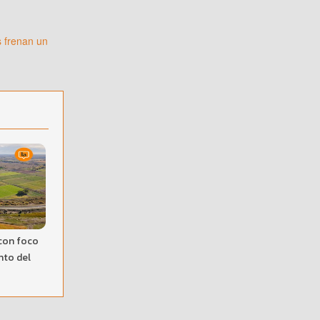
 frenan un
con foco
nto del