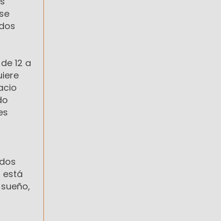
as
 se
 dos
de 12 a
uiere
acio
do
es
ados
 está
 sueño,