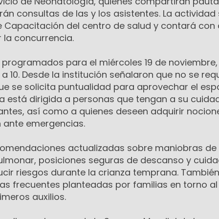
rvicio de Neonatología, quienes compartirán paut
án consultas de las y los asistentes. La actividad
de Capacitación del centro de salud y contará con
r la concurrencia.
 programados para el miércoles 19 de noviembre, 
 9 a 10. Desde la institución señalaron que no se req
que se solicita puntualidad para aprovechar el esp
tiva está dirigida a personas que tengan a su cuida
tantes, así como a quienes deseen adquirir nocion
n ante emergencias.
recomendaciones actualizadas sobre maniobras de
ulmonar, posiciones seguras de descanso y cuid
ucir riesgos durante la crianza temprana. También
as frecuentes planteadas por familias en torno al
rimeros auxilios.