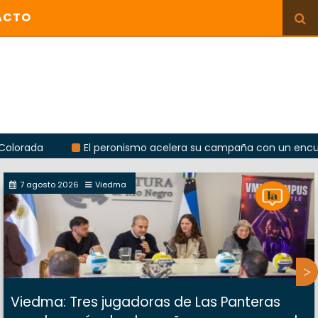
ACTO
El peronismo acelera su campaña con un encuentro pro
7 agosto 2026
Viedma
Viedma: Tres jugadoras de Las Panteras