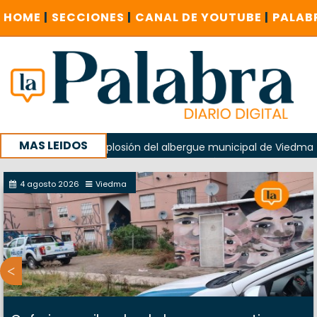
HOME
|
SECCIONES
|
CANAL DE YOUTUBE
|
PALAB
MAS LEIDOS
erido en la explosión del albergue municipal de Viedma
L
 de Cuentas investigue contratación de baños de la Feria
4 agosto 2026
Viedma