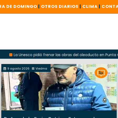
RA DE DOMINGO
|
OTROS DIARIOS
|
CLIMA
|
CONT
a Unesco pidió frenar las obras del oleoducto en Punta Colorada
9 agosto 2026
Viedma