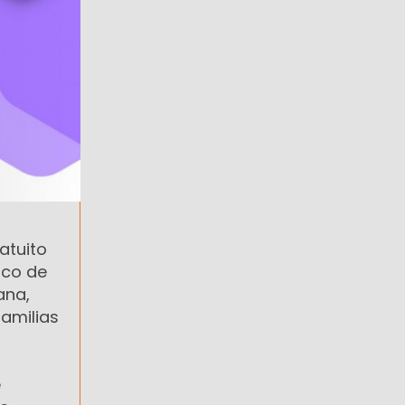
atuito
rco de
ana,
amilias
e