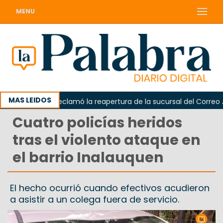
MENU
MAS LEIDOS
Odarda reclamó la reapertura de la sucursal del Correo Arge
Cuatro policías heridos
tras el violento ataque en
el barrio Inalauquen
El hecho ocurrió cuando efectivos acudieron
a asistir a un colega fuera de servicio.