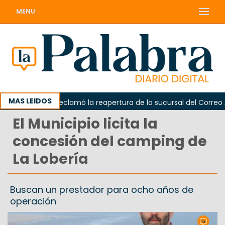
MENU
MAS LEIDOS
Odarda reclamó la reapertura de la sucursal del Correo Arge
El Municipio licita la
concesión del camping de
La Lobería
Buscan un prestador para ocho años de
operación