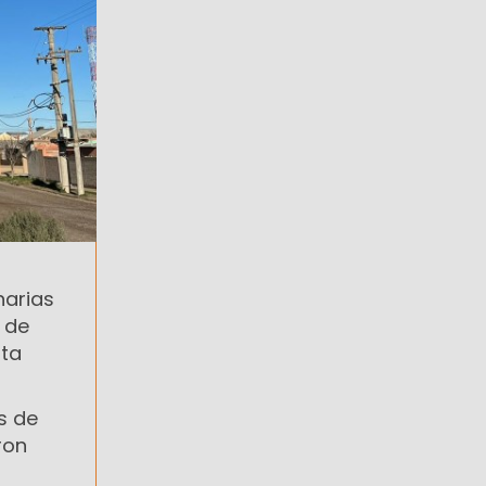
narias
o de
lta
s de
ron