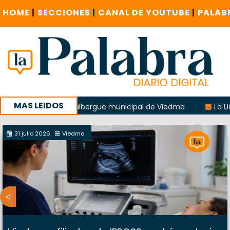
HOME
|
SECCIONES
|
CANAL DE YOUTUBE
|
PALAB
MAS LEIDOS
explosión del albergue municipal de Viedma
La UCR sosten
la sucursal del Correo Argentino en Sierra Grande
31 julio 2026
Viedma