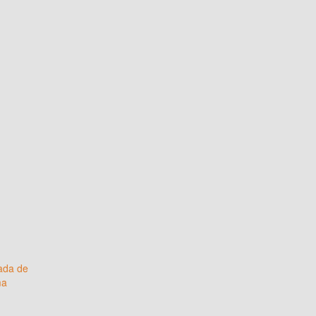
nada de
ma