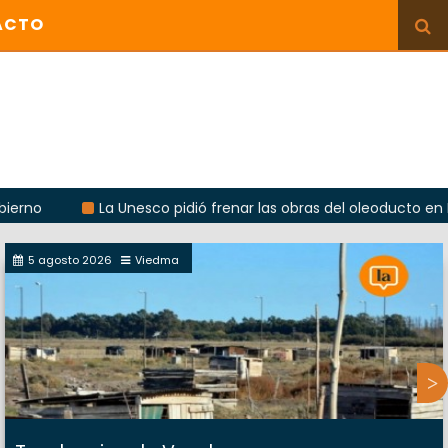
ACTO
La Unesco pidió frenar las obras del oleoducto en Punta Co
5 agosto 2026
Viedma