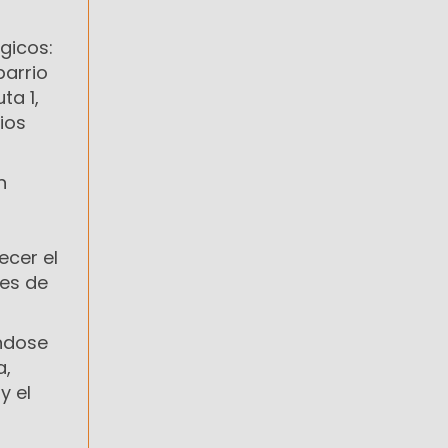
gicos:
barrio
ta 1,
rios
n
ecer el
res de
ándose
a,
y el