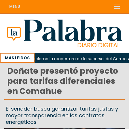
MENU
MAS LEIDOS
Odarda reclamó la reapertura de la sucursal del Correo Arge
Doñate presentó proyecto
para tarifas diferenciales
en Comahue
El senador busca garantizar tarifas justas y
mayor transparencia en los contratos
energéticos