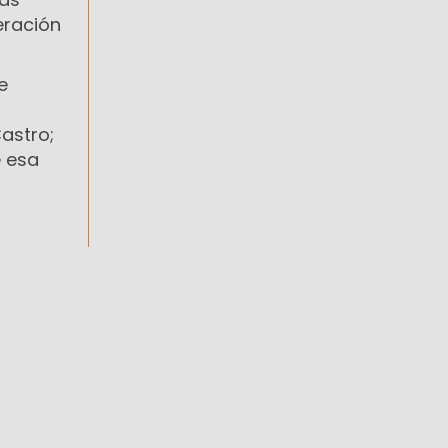
eración
e
Castro;
e esa