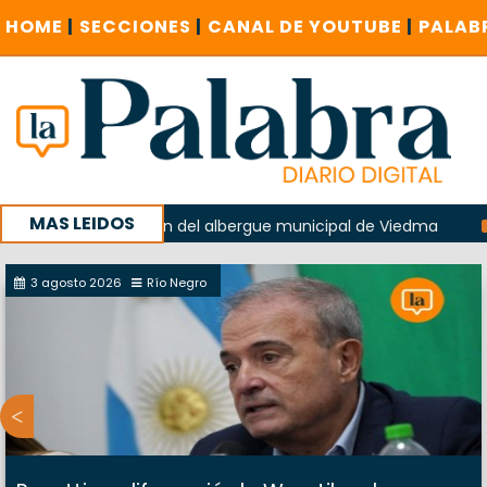
HOME
|
SECCIONES
|
CANAL DE YOUTUBE
|
PALAB
MAS LEIDOS
en la explosión del albergue municipal de Viedma
La Unes
mpaña con un encuentro provincial en Roca
3 agosto 2026
Río Negro