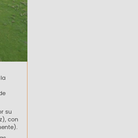
la
de
or su
z), con
ente).
ras