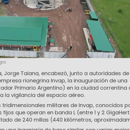
gro
a, Jorge Taiana, encabezó, junto a autoridades de 
empresa rionegrina Invap, la inauguración de una
adar Primario Argentino) en la ciudad correntina 
 la vigilancia del espacio aéreo.
 tridimensionales militares de Invap, conocidos p
s fijos que operan en banda L (entre 1 y 2 GigaHert
tado de 240 millas (440 kilómetros, aproximadam
n una ingeniería de base similar con varias mejo