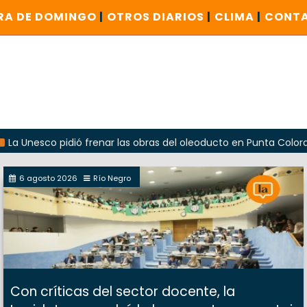
RA DE DOMINGO
|
OTROS DIARIOS
|
CLIMA
|
CONT
co pidió frenar las obras del oleoducto en Punta Colorada
6 agosto 2026
Río Negro
Con críticas del sector docente, la