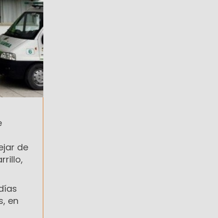
e
ejar de
rillo,
días
s, en