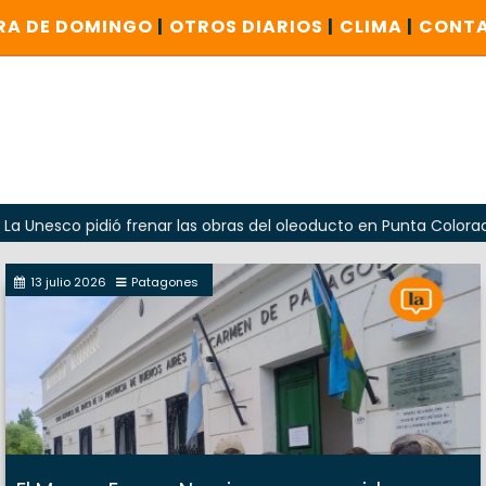
RA DE DOMINGO
|
OTROS DIARIOS
|
CLIMA
|
CONT
o pidió frenar las obras del oleoducto en Punta Colorada
13 julio 2026
Patagones