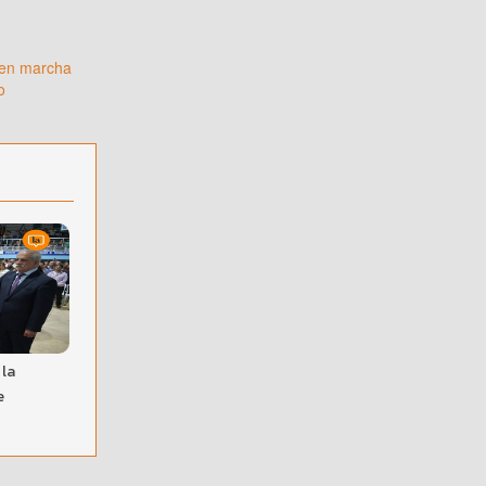
 en marcha
o
 la
e