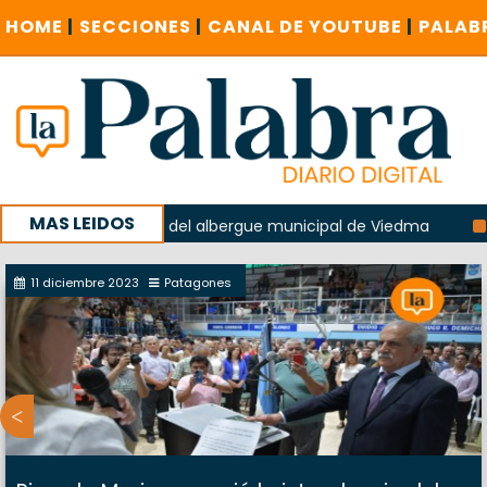
HOME
|
SECCIONES
|
CANAL DE YOUTUBE
|
PALAB
MAS LEIDOS
n la explosión del albergue municipal de Viedma
La Unesc
mpaña con un encuentro provincial en Roca
11 diciembre 2023
Patagones