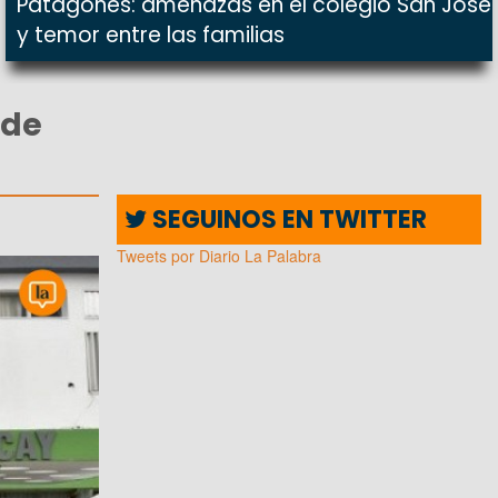
Patagones: amenazas en el colegio San José
y temor entre las familias
 de
SEGUINOS EN TWITTER
Tweets por Diario La Palabra