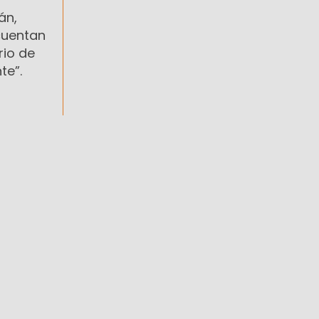
án,
cuentan
rio de
te”.