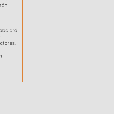
arán
rabajará
r
ctores.
n