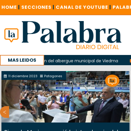
HOME
|
SECCIONES
|
CANAL DE YOUTUBE
|
PALAB
MAS LEIDOS
 en la explosión del albergue municipal de Viedma
La Une
campaña con un encuentro provincial en Roca
11 diciembre 2023
Patagones