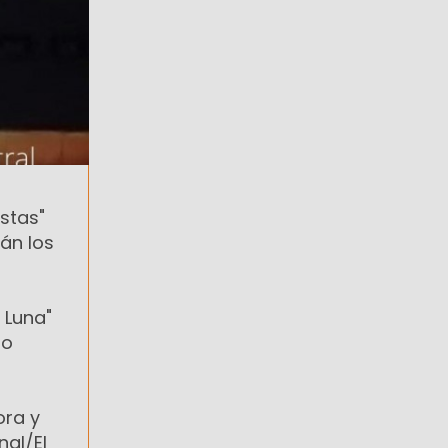
stas"
án los
 Luna"
io
ora y
nal/El