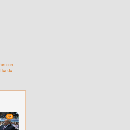
ras con
l fondo