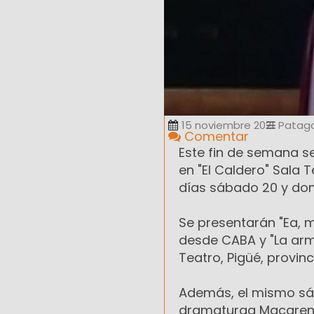
15 noviembre 2021
Patag
Comentar
Este fin de semana se
en "El Caldero" Sala 
días sábado 20 y dom
Se presentarán "Ea, m
desde CABA y "La arm
Teatro, Pigüé, provin
Además, el mismo sába
dramaturga Macarena 