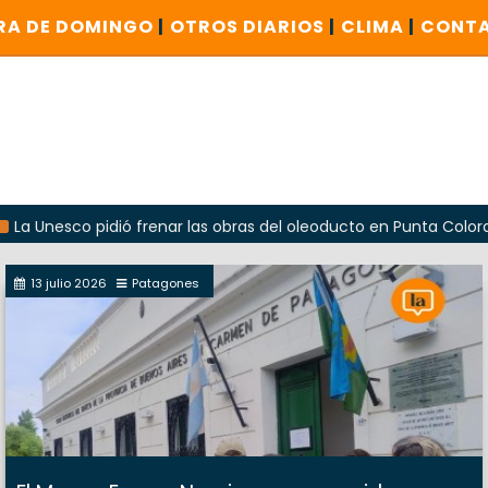
RA DE DOMINGO
|
OTROS DIARIOS
|
CLIMA
|
CONT
sco pidió frenar las obras del oleoducto en Punta Colorada
13 julio 2026
Patagones