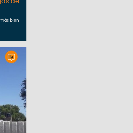
gas de
 más bien