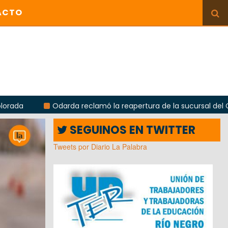
ACTO
Odarda reclamó la reapertura de la sucursal del Correo Argen
SEGUINOS EN TWITTER
Tweets por Diario La Palabra