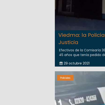
Viedma: la Polic
Justicia
Efectivos de la Comisaría 3
45 años que tenía pedido de 
29 octubre 2021
Policiales