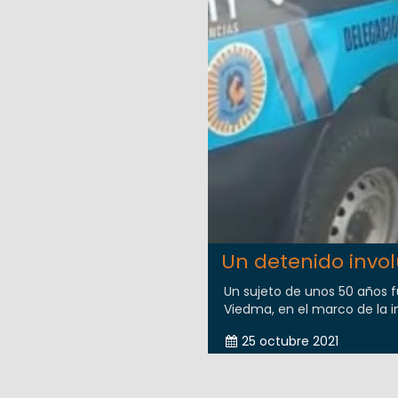
Un detenido invo
Un sujeto de unos 50 años f
Viedma, en el marco de la in
25 octubre 2021