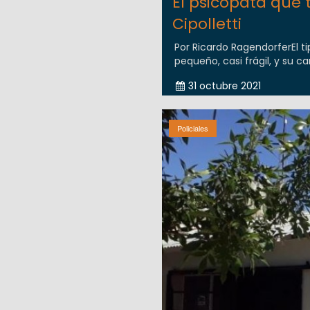
El psicópata que 
Cipolletti
Por Ricardo RagendorferEl t
pequeño, casi frágil, y su ca
31 octubre 2021
Policiales