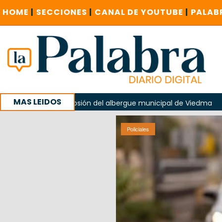
HOME
|
SECCIONES
|
CANAL DE YOUTUBE
|
PALAB
MAS LEIDOS
en la explosión del albergue municipal de Viedma
La Unes
ampaña con un encuentro provincial en Roca
Policiales