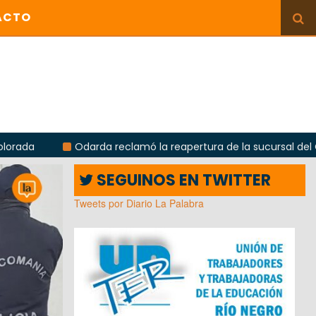
ACTO
Odarda reclamó la reapertura de la sucursal del Correo Argenti
SEGUINOS EN TWITTER
Tweets por Diario La Palabra