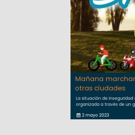
Mañana marchan p
otras ciudades
La situación de insegurida
organizada a través de un g
2 mayo 2023