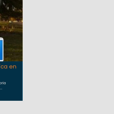
ica en
oria
..