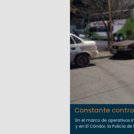
Constante contro
En el marco de operativos 
y en El Cóndor, la Policía d