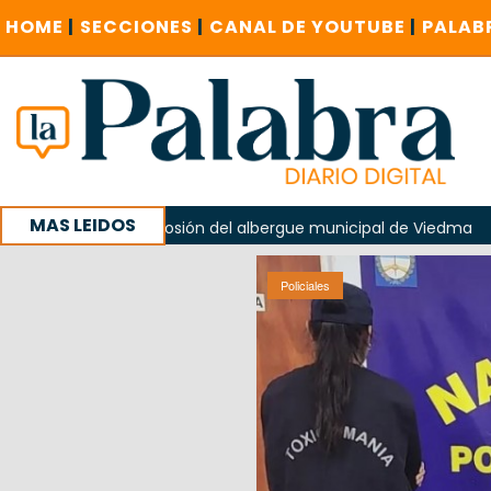
HOME
|
SECCIONES
|
CANAL DE YOUTUBE
|
PALAB
MAS LEIDOS
n la explosión del albergue municipal de Viedma
La Unesco
paña con un encuentro provincial en Roca
Policiales