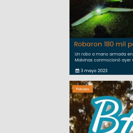
Robaron 180 mil 
Un robo a mano armada en l
Malvinas conmocionó ayer a l
3 mayo 2023
Policiales