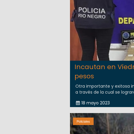
Incautan en Vied
pesos
Otra importante y exitosa inv
a través de la cual se logra
18 mayo 2023
Policiales