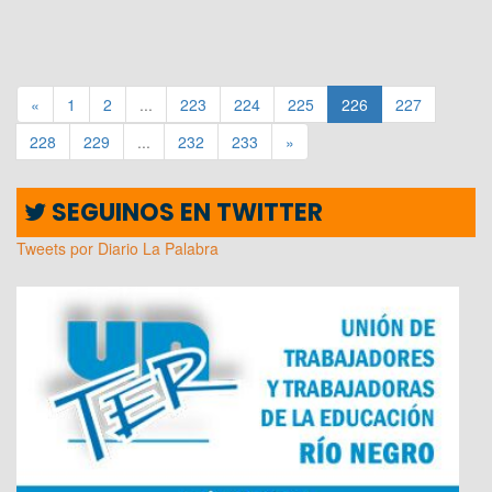
«
1
2
...
223
224
225
226
227
228
229
...
232
233
»
SEGUINOS EN TWITTER
Tweets por Diario La Palabra