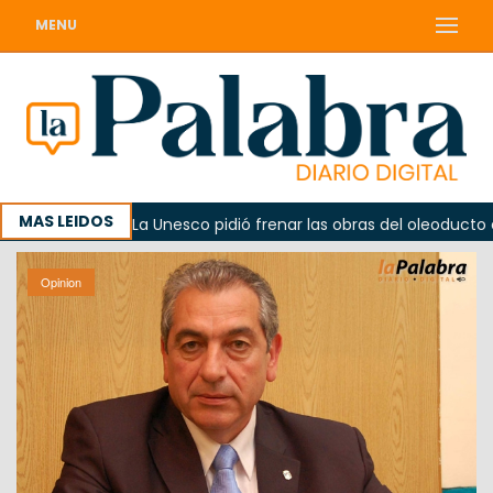
MENU
MAS LEIDOS
o
La Unesco pidió frenar las obras del oleoducto en Punt
Opinion