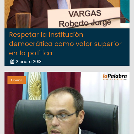
Respetar la institución
democrática como valor superior
en la política
2 enero 2013
Opinion