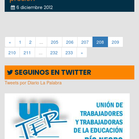
6 diciembre 2012
«
1
2
...
205
206
207
208
209
210
211
...
232
233
»
SEGUINOS EN TWITTER
Tweets por Diario La Palabra