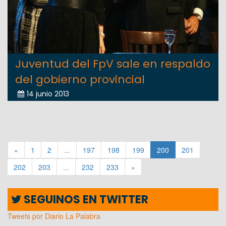
Juventud del FpV sale en respaldo
del gobierno provincial
14 junio 2013
«
1
2
...
197
198
199
200
201
202
203
...
232
233
»
SEGUINOS EN TWITTER
Tweets por Diario La Palabra