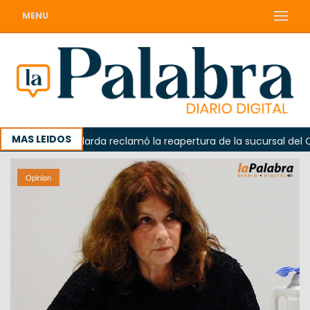
MENU
MAS LEIDOS
Odarda reclamó la reapertura de la sucursal del Correo 
Opinion