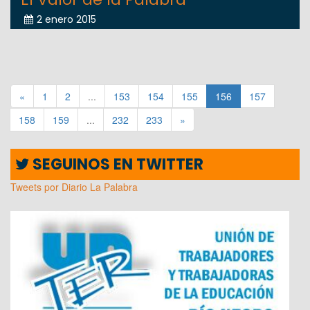
2 enero 2015
«
1
2
...
153
154
155
156
157
158
159
...
232
233
»
SEGUINOS EN TWITTER
Tweets por Diario La Palabra